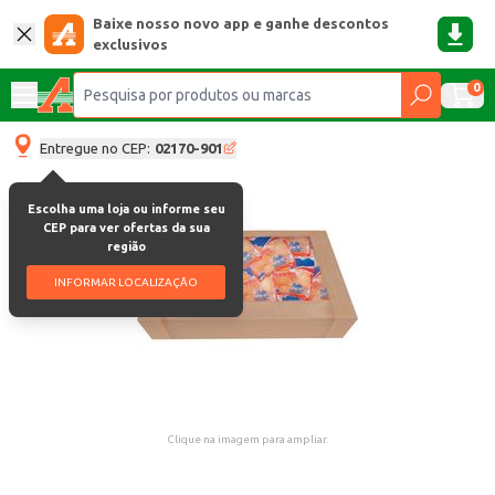
Baixe nosso novo app e ganhe descontos
exclusivos
0
Entregue no CEP:
02170-901
Escolha uma loja ou informe seu
CEP para ver ofertas da sua
região
INFORMAR LOCALIZAÇÃO
Clique na imagem para ampliar.