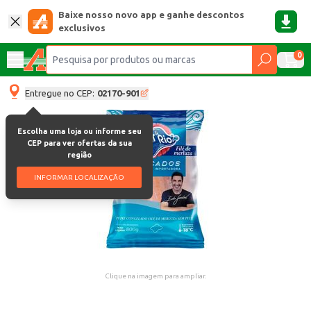
Baixe nosso novo app e ganhe descontos
exclusivos
0
Entregue no CEP:
02170-901
Escolha uma loja ou informe seu
CEP para ver ofertas da sua
região
INFORMAR LOCALIZAÇÃO
Clique na imagem para ampliar.