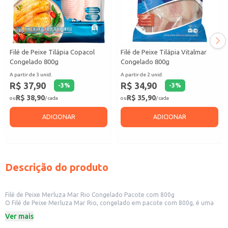
Filé de Peixe Tilápia Copacol
Filé de Peixe Tilápia Vitalmar
Congelado 800g
Congelado 800g
A partir de 3 unid.
A partir de 2 unid.
R$ 37,90
R$ 34,90
-
3
%
-
3
%
R$ 38,90
R$ 35,90
ou
/ cada
ou
/ cada
ADICIONAR
ADICIONAR
Descrição do produto
Filé de Peixe Merluza Mar Rio Congelado Pacote com 800g
O Filé de Peixe Merluza Mar Rio, congelado em pacote com 800g, é uma
opção prática e versátil para o seu negócio. Ideal para restaurantes,
Ver mais
lanchonetes, bares e outros estabelecimentos comerciais que buscam
ingredientes de qualidade para seus pratos. Sua praticidade também o