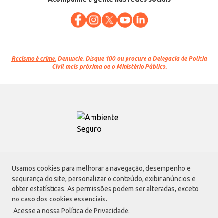
Racismo é crime.
Denuncie. Disque 100 ou procure a Delegacia de Polícia
Civil mais próxima ou o Ministério Público.
Atacadão S.A.
Usamos cookies para melhorar a navegação, desempenho e
Avenida Morvan Dias de Figueiredo, 6169, Vila Maria, São Paulo - SP | CEP
segurança do site, personalizar o conteúdo, exibir anúncios e
02170-901 | CNPJ: 75.315.333/0001-09
obter estatísticas. As permissões podem ser alteradas, exceto
Envio de documentos administrativos e jurídicos:
no caso dos cookies essenciais.
Avenida Morvan Dias de Figueiredo, 6169, Vila Maria, São Paulo - SP | CEP
Acesse a nossa Política de Privacidade.
02170-901