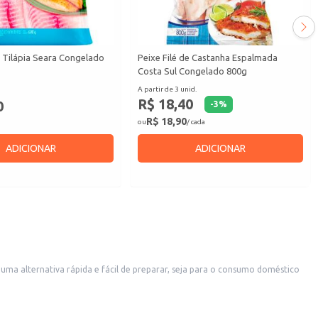
e Tilápia Seara Congelado
Peixe Filé de Castanha Espalmada
Costa Sul Congelado 800g
A partir de 3 unid.
R$ 18,40
0
-
3
%
R$ 18,90
ou
/ cada
ADICIONAR
ADICIONAR
 uma alternativa rápida e fácil de preparar, seja para o consumo doméstico