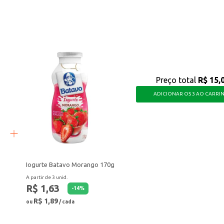
prato leve e saboroso.
boradas.
 sabor, facilitando o preparo de refeições deliciosas e nutritivas para você e s
Preço total
R$ 15,
ADICIONAR OS 3 AO CARRI
Iogurte Batavo Morango 170g
A partir de 3 unid.
R$ 1,63
-
14
%
R$ 1,89
ou
/ cada