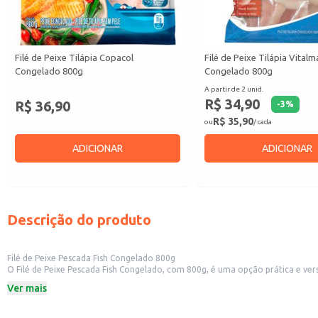
Filé de Peixe Tilápia Copacol
Filé de Peixe Tilápia Vitalm
Congelado 800g
Congelado 800g
A partir de 2 unid.
R$ 34,90
R$ 36,90
-
3
%
R$ 35,90
ou
/ cada
ADICIONAR
ADICIONAR
Descrição do produto
Filé de Peixe Pescada Fish Congelado 800g
O Filé de Peixe Pescada Fish Congelado, com 800g, é uma opção prática e vers
ou para oferecer em estabelecimentos comerciais.
Ver mais
Dicas de Uso:
Perfeito para grelhar, assar ou empanar.
Ideal para preparar pratos como moquecas, ensopados e tortas.