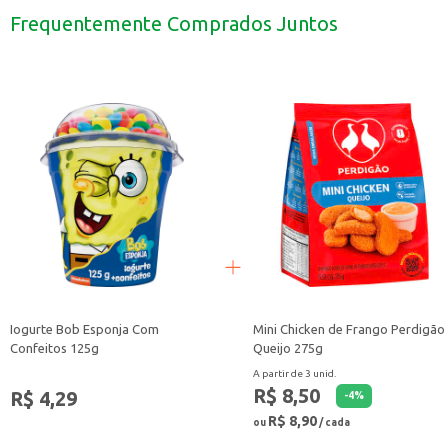
Uma ótima opção para restaurantes e lanchonetes que desejam oferecer um 
Frequentemente Comprados Juntos
Pode ser utilizado em diversas receitas, desde as mais simples até as mais ela
O Filé de Peixe Pescada Fish Congelado é uma escolha que combina praticidade e
Iogurte Bob Esponja Com
Mini Chicken de Frango Perdigão
Confeitos 125g
Queijo 275g
A partir de 3 unid.
R$ 8,50
R$ 4,29
-
4
%
R$ 8,90
ou
/ cada