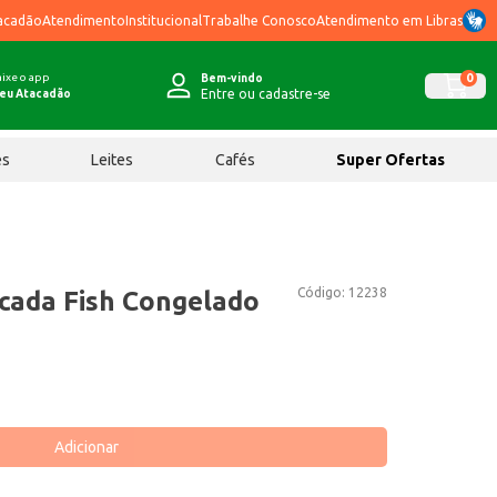
acadão
Atendimento
Institucional
Trabalhe Conosco
Atendimento em Libras
ixe o app
0
Bem-vindo
Entre ou cadastre-se
eu Atacadão
ês
Leites
Cafés
Super Ofertas
Código:
12238
scada Fish Congelado
Adicionar