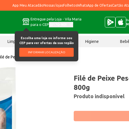
App Meu Atacadão
Nossas lojas
Folhetos
WhatsApp de Ofertas
Cartão At
Entregue pela Loja - Vila Maria
Ba
para o CEP
02170-901
M
Escolha uma loja ou informe seu
Limpeza
Chocolates
Higiene
Beb
CEP para ver ofertas da sua região
INFORMAR LOCALIZAÇÃO
ilé de Peixe Pescada Fish Congelado 800g
Filé de Peixe Pe
800g
Produto indisponível