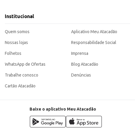
idores que buscam praticidade e qualidade.
m período prolongado.
ara quem busca um produto de qualidade, com praticidade no manuseio e armaze
Institucional
Quem somos
Aplicativo Meu Atacadão
Nossas lojas
Responsabilidade Social
Folhetos
Imprensa
WhatsApp de Ofertas
Blog Atacadão
Trabalhe conosco
Denúncias
Cartão Atacadão
Baixe o aplicativo Meu Atacadão