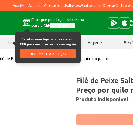
App Meu Atacadão
Nossas lojas
Folhetos
WhatsApp de Ofertas
Cartão At
Entregue pela Loja - Vila Maria
Ba
para o CEP
02170-901
M
Escolha uma loja ou informe seu
Limpeza
Chocolates
Higiene
Beb
CEP para ver ofertas da sua região
INFORMAR LOCALIZAÇÃO
ilé de Peixe Saithe Costa Sul Cong Preço por quilo no pacote
Filé de Peixe Sa
Preço por quilo 
Produto indisponível