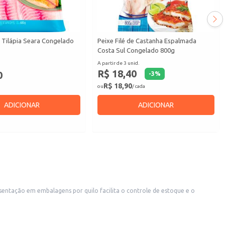
e Tilápia Seara Congelado
Peixe Filé de Castanha Espalmada
Costa Sul Congelado 800g
A partir de 3 unid.
R$ 18,40
0
-
3
%
R$ 18,90
ou
/ cada
ADICIONAR
ADICIONAR