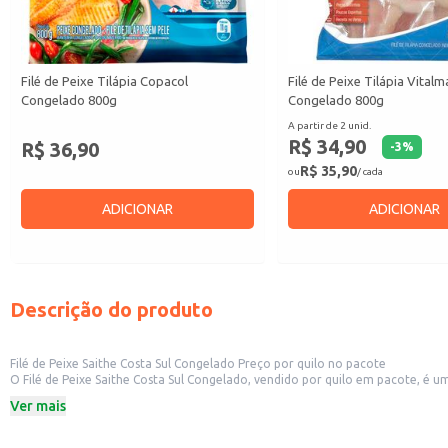
Filé de Peixe Tilápia Copacol
Filé de Peixe Tilápia Vitalm
Congelado 800g
Congelado 800g
A partir de 2 unid.
R$ 34,90
R$ 36,90
-
3
%
R$ 35,90
ou
/ cada
ADICIONAR
ADICIONAR
Descrição do produto
Filé de Peixe Saithe Costa Sul Congelado Preço por quilo no pacote
O Filé de Peixe Saithe Costa Sul Congelado, vendido por quilo em pacote, é uma opção prática e versátil para diverso
atendimento a diferentes demandas. Ideal para restaur
Ver mais
Dicas de uso:
Pode ser utilizado em diversos pratos, como grelhados, assados, ensopados e 
Sua praticidade permite um preparo rápido e eficiente, otimizando o tempo 