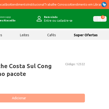
acadão
Atendimento
Institucional
Trabalhe Conosco
Atendimento em Libras
ixe o app
0
Bem-vindo
Entre ou cadastre-se
eu Atacadão
ês
Leites
Cafés
Super Ofertas
Código:
12322
ithe Costa Sul Cong
no pacote
Adicionar