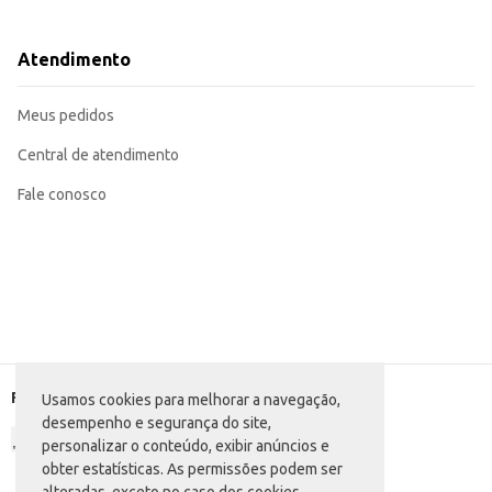
Adequado para a revenda em peixarias e supermercados, atendendo a consum
A conservação congelada garante a frescura e a qualidade do produto por u
O Filé de Peixe Saithe Costa Sul Congelado oferece uma solução eficiente p
Atendimento
uma excelente opção para o seu negócio.
Marca: Costa Sul
Departamento: Carnes, aves e peixes
Meus pedidos
Categoria: Peixe
EAN: 64392
Central de atendimento
Fale conosco
Formas de pagamento
Usamos cookies para melhorar a navegação,
desempenho e segurança do site,
personalizar o conteúdo, exibir anúncios e
obter estatísticas. As permissões podem ser