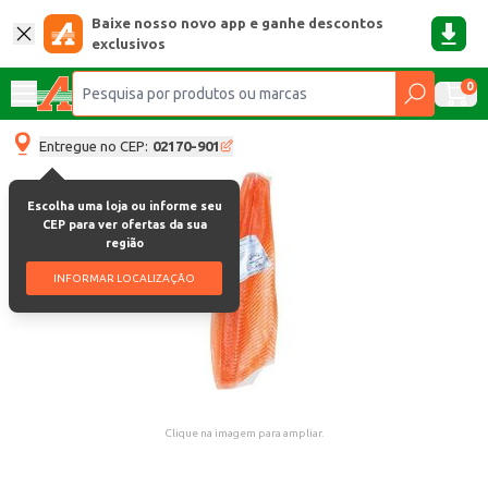
Baixe nosso novo app e ganhe descontos
exclusivos
0
Entregue no CEP:
02170-901
Escolha uma loja ou informe seu
CEP para ver ofertas da sua
região
INFORMAR LOCALIZAÇÃO
Clique na imagem para ampliar.