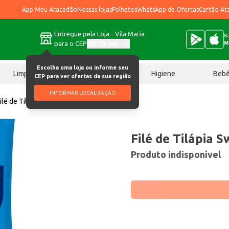
App Meu Atacadão
Nossas lojas
Folhetos
WhatsApp de Ofertas
Cartão At
Entregue pela Loja - Vila Maria
Ba
para o CEP
02170-901
M
Escolha uma loja ou informe seu
Limpeza
Chocolates
Higiene
Beb
CEP para ver ofertas da sua região
INFORMAR LOCALIZAÇÃO
ilé de Tilápia Swift Congelado 250g
Filé de Tilápia 
Produto indisponível