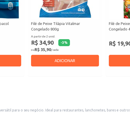
pacol
Filé de Peixe Tilápia Vitalmar
Filé de Peix
Congelado 800g
Congelado 
A partir de 2 unid.
R$ 34,90
R$ 19,9
-
3
%
R$ 35,90
ou
/ cada
ADICIONAR
versátil para o seu negócio. Ideal para restaurantes, lanchonetes, bares e out
celente opção para o dia a dia.