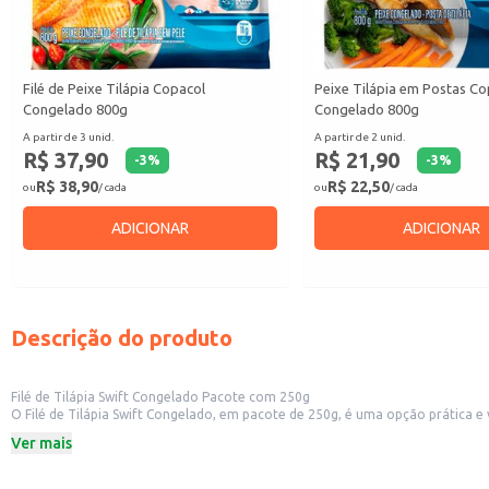
Filé de Peixe Tilápia Copacol
Peixe Tilápia em Postas Co
Congelado 800g
Congelado 800g
A partir de 3 unid.
A partir de 2 unid.
R$ 37,90
R$ 21,90
-
3
%
-
3
%
R$ 38,90
R$ 22,50
ou
/ cada
ou
/ cada
ADICIONAR
ADICIONAR
Descrição do produto
Filé de Tilápia Swift Congelado Pacote com 250g
O Filé de Tilápia Swift Congelado, em pacote de 250g, é uma opção prática e 
seus pratos. Sua praticidade no preparo e o sabor da tilápia o tornam uma ex
Ver mais
Pacote com 250g
Marca: Swift
Congelado