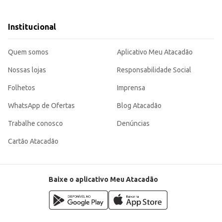
frituras.
Institucional
m produto de qualidade para seus clientes ou para o consumo doméstico. Sua em
Quem somos
Aplicativo Meu Atacadão
Nossas lojas
Responsabilidade Social
Folhetos
Imprensa
WhatsApp de Ofertas
Blog Atacadão
Trabalhe conosco
Denúncias
Cartão Atacadão
Baixe o aplicativo Meu Atacadão