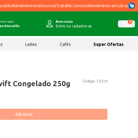
acadão
Atendimento
Institucional
Trabalhe Conosco
Atendimento em Libras
ixe o app
0
Bem-vindo
Entre ou cadastre-se
eu Atacadão
ês
Leites
Cafés
Super Ofertas
Código:
12519
Swift Congelado 250g
Adicionar