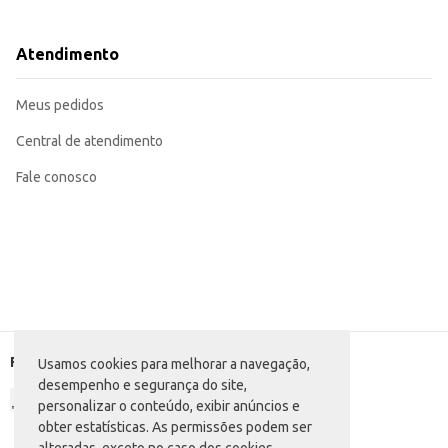
Dicas de Uso:
Pode ser utilizado em diversos pratos, como grelhados, assados, ensopados e 
Ideal para preparo rápido e fácil em restaurantes e lanchonetes.
Atendimento
Descongele completamente antes do preparo para melhor resultado.
O Filé de Tilápia Swift Congelado oferece praticidade e sabor, garantindo u
estoque.
Meus pedidos
Central de atendimento
Fale conosco
Formas de pagamento
Usamos cookies para melhorar a navegação,
desempenho e segurança do site,
personalizar o conteúdo, exibir anúncios e
obter estatísticas. As permissões podem ser