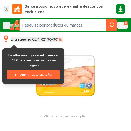
Baixe nosso novo app e ganhe descontos
exclusivos
0
Entregue no CEP:
02170-901
Escolha uma loja ou informe seu
CEP para ver ofertas da sua
região
INFORMAR LOCALIZAÇÃO
Clique na imagem para ampliar.