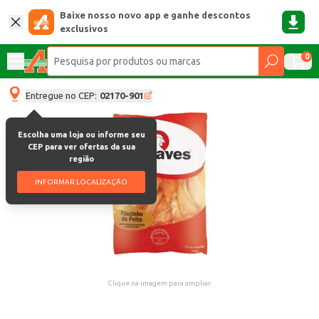
Baixe nosso novo app e ganhe descontos
exclusivos
0
Entregue no CEP:
02170-901
Escolha uma loja ou informe seu
CEP para ver ofertas da sua
região
INFORMAR LOCALIZAÇÃO
Clique na imagem para ampliar.