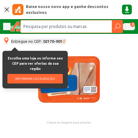
Baixe nosso novo app e ganhe descontos
exclusivos
0
Entregue no CEP:
02170-901
Escolha uma loja ou informe seu
CEP para ver ofertas da sua
região
INFORMAR LOCALIZAÇÃO
Clique na imagem para ampliar.