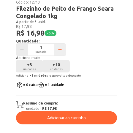
Código:
12713
Filezinho de Peito de Frango Seara
Congelado 1kg
A partir de 3 unid.
R$ 17,98
R$ 16,98
-
6
%
Quantidade:
unidade
Adicione mais:
+
5
+
10
unidades
unidades
Adicione
+
2
unidade
s
e aproveite o desconto
= 0 caixa
= 1 unidade
Resumo da compra:
1
unidade
·
R$ 17,98
Adicionar ao carrinho