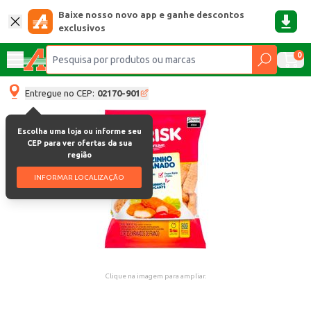
Baixe nosso novo app e ganhe descontos
exclusivos
0
Entregue no CEP:
02170-901
Escolha uma loja ou informe seu
CEP para ver ofertas da sua
região
INFORMAR LOCALIZAÇÃO
Clique na imagem para ampliar.