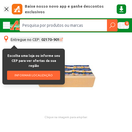
Baixe nosso novo app e ganhe descontos
exclusivos
0
Entregue no CEP:
02170-901
Escolha uma loja ou informe seu
CEP para ver ofertas da sua
região
INFORMAR LOCALIZAÇÃO
Clique na imagem para ampliar.