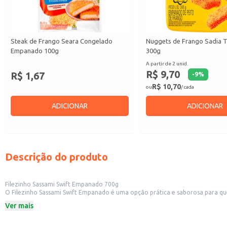
Steak de Frango Seara Congelado
Nuggets de Frango Sadia T
Empanado 100g
300g
A partir de 2 unid.
R$ 9,70
R$ 1,67
-
9
%
R$ 10,70
ou
/ cada
ADICIONAR
ADICIONAR
Descrição do produto
Filezinho Sassami Swift Empanado 700g
O Filezinho Sassami Swift Empanado é uma opção prática e saborosa para qu
pronto para ser frito ou assado. Perfeito para o consumo doméstico, pode
Ver mais
Dicas de Uso:
Ideal para um almoço ou jantar rápido e fácil.
Perfeito para lanches e petiscos.