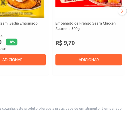
assami Sadia Empanado
Empanado de Frango Seara Chicken
Supreme 300g
id.
0
R$ 9,70
-
8
%
 cada
ADICIONAR
ADICIONAR
a cozinha, este produto oferece a praticidade de um alimento já empanado,