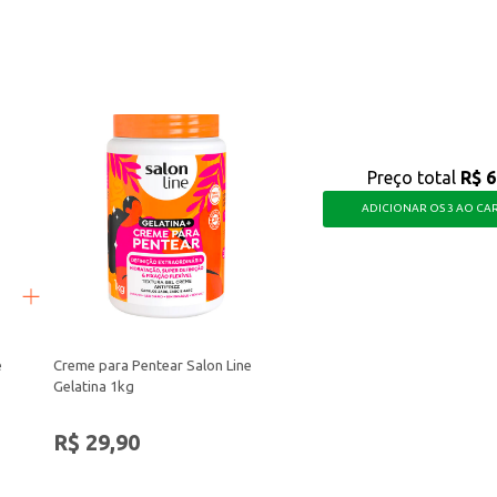
purês.
onveniência, tornando suas refeições mais práticas e saborosas.
Preço total
R$ 6
ADICIONAR OS 3 AO CA
e
Creme para Pentear Salon Line
Gelatina 1kg
R$ 29,90