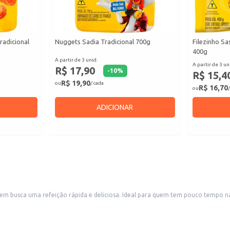
radicional
Nuggets Sadia Tradicional 700g
Filezinho S
400g
A partir de 3 unid.
A partir de 3 un
R$ 17,90
-
10
%
R$ 15,4
R$ 19,90
ou
/ cada
R$ 16,70
ou
/
ADICIONAR
em busca uma refeição rápida e deliciosa. Ideal para quem tem pouco tempo n
 ser preparado como prato principal ou acompanhamento.