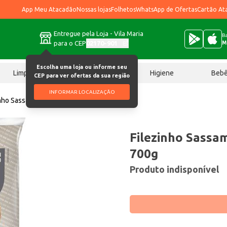
App Meu Atacadão
Nossas lojas
Folhetos
WhatsApp de Ofertas
Cartão At
Entregue pela Loja - Vila Maria
Ba
para o CEP
02170-901
M
Escolha uma loja ou informe seu
Limpeza
Chocolates
Higiene
Beb
CEP para ver ofertas da sua região
INFORMAR LOCALIZAÇÃO
inho Sassami Swift Empanado 700g
Filezinho Sassa
700g
Produto indisponível