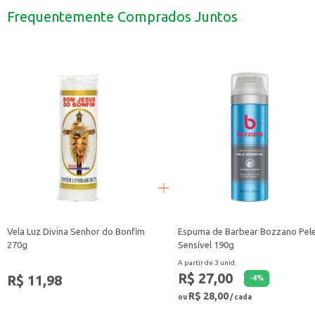
Pode ser combinado com diversos acompanhamentos, como arroz, saladas e 
Frequentemente Comprados Juntos
Uma ótima opção para quem busca variar o cardápio com praticidade.
Com o Filezinho Sassami Swift Empanado, você tem a combinação de sabor e c
Vela Luz Divina Senhor do Bonfim
Espuma de Barbear Bozzano Pel
270g
Sensível 190g
A partir de 3 unid.
R$ 27,00
R$ 11,98
-
4
%
R$ 28,00
ou
/ cada