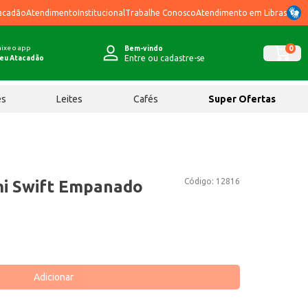
acadão
Atendimento
Institucional
Trabalhe Conosco
Atendimento em Libras
ixe o app
0
Bem-vindo
Entre ou cadastre-se
eu Atacadão
ês
Leites
Cafés
Super Ofertas
Código:
12816
mi Swift Empanado
Adicionar