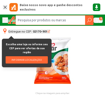
Baixe nosso novo app e ganhe descontos
exclusivos
0
Entregue no CEP:
02170-901
Escolha uma loja ou informe seu
CEP para ver ofertas da sua
região
INFORMAR LOCALIZAÇÃO
Clique na imagem para ampliar.