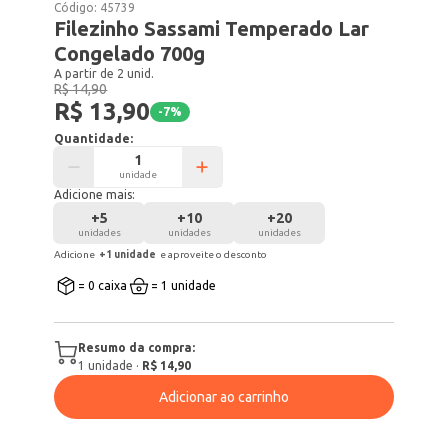
Código:
45739
Filezinho Sassami Temperado Lar
Congelado 700g
A partir de 2 unid.
R$ 14,90
R$ 13,90
-
7
%
Quantidade:
unidade
Adicione mais:
+
5
+
10
+
20
unidades
unidades
unidades
Adicione
+
1
unidade
e aproveite o desconto
= 0 caixa
= 1 unidade
Resumo da compra:
1
unidade
·
R$ 14,90
Adicionar ao carrinho