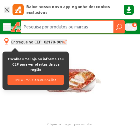
Baixe nosso novo app e ganhe descontos
exclusivos
0
Entregue no CEP:
02170-901
Escolha uma loja ou informe seu
CEP para ver ofertas da sua
região
INFORMAR LOCALIZAÇÃO
Clique na imagem para ampliar.