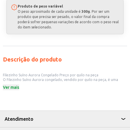
Produto de peso variável
O peso aproximado de cada unidade é
300g
. Por ser um
produto que precisa ser pesado, o valor final da compra
poderá sofrer pequenas variações de acordo com o peso real
do item selecionado.
Descrição do produto
Filezinho Suíno Aurora Congelado Preço por quilo na peça
O Filezinho Suíno Aurora congelado, vendido por quilo na peça, é uma
opção versátil e prática para diversos estabelecimentos. Sua apresentação
Ver mais
em peça permite flexibilidade no corte e porcionamento, atendendo às
necessidades específicas de cada negócio. Ideal para restaurantes, hotéis,
buffets e outros estabelecimentos comerciais que trabalham com carnes.
Também é uma boa opção para açougues e supermercados que buscam
oferecer um produto de qualidade a seus clientes.
Dicas de uso:
Pode ser utilizado em diversos pratos, como grelhados, assados, refogados
Atendimento
e outros.
Ideal para porções individuais ou para grandes preparações.