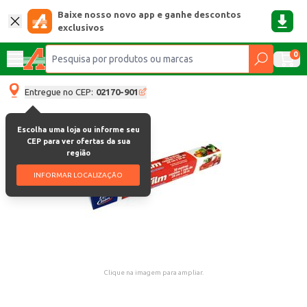
Baixe nosso novo app e ganhe descontos
exclusivos
0
Entregue no CEP:
02170-901
Escolha uma loja ou informe seu
CEP para ver ofertas da sua
região
INFORMAR LOCALIZAÇÃO
Clique na imagem para ampliar.