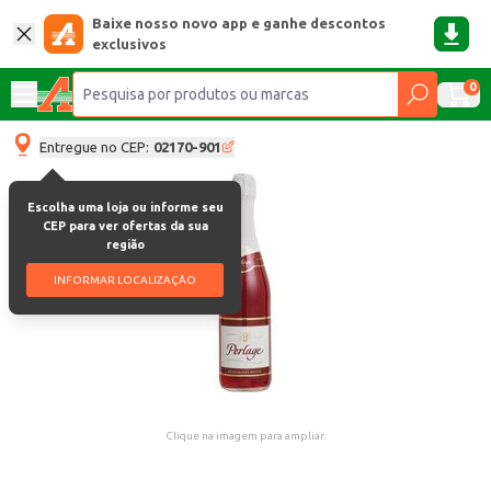
Baixe nosso novo app e ganhe descontos
exclusivos
0
Entregue no CEP:
02170-901
Escolha uma loja ou informe seu
CEP para ver ofertas da sua
região
INFORMAR LOCALIZAÇÃO
Clique na imagem para ampliar.