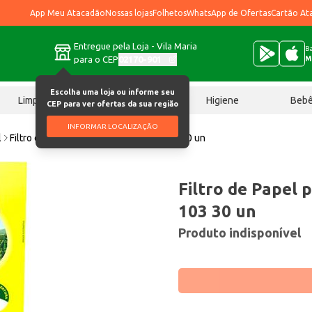
App Meu Atacadão
Nossas lojas
Folhetos
WhatsApp de Ofertas
Cartão At
Entregue pela Loja - Vila Maria
Ba
para o CEP
02170-901
M
Escolha uma loja ou informe seu
Limpeza
Chocolates
Higiene
Beb
CEP para ver ofertas da sua região
INFORMAR LOCALIZAÇÃO
l
Filtro de Papel para Café Maratá Nº 103 30 un
Filtro de Papel 
103 30 un
Produto indisponível