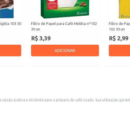
igitta 103 30
Filtro de Papel para Café Melitta nº102
Filtro de Pa
30 un
102 30 un
R$ 3,39
R$ 2,99
ADICIONAR
o. Sua utilização garante um café limpo, sem resíduos, preservando o sabor e aroma. Ideal para uso
staurantes que oferecem café coado aos seus clientes. A embalagem em pacote
ciência no preparo de café.