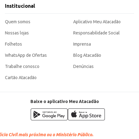
Com o Filtro de Papel para Café Maratá Nº 103, você garante praticidade, eficiência e um café 
Institucional
Quem somos
Aplicativo Meu Atacadão
Nossas lojas
Responsabilidade Social
Folhetos
Imprensa
WhatsApp de Ofertas
Blog Atacadão
Trabalhe conosco
Denúncias
Cartão Atacadão
Baixe o aplicativo Meu Atacadão
cia Civil mais próxima ou o Ministério Público.