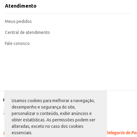
Atendimento
Marca: Maratá
Departamento: Mercearia
Categoria: Filtro de papel
Meus pedidos
Conteúdo: 30 unidades
EAN: 7898286203061
Central de atendimento
Fale conosco
Formas de pagamento
Usamos cookies para melhorar a navegação,
desempenho e segurança do site,
personalizar o conteúdo, exibir anúncios e
obter estatísticas. As permissões podem ser
alteradas, exceto no caso dos cookies
Racismo é crime.
Denuncie. Disque 100 ou procure a Delegacia de Polí
essenciais.