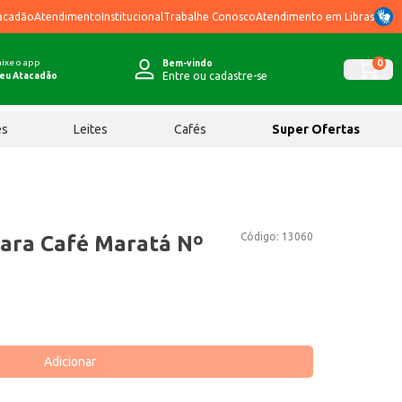
acadão
Atendimento
Institucional
Trabalhe Conosco
Atendimento em Libras
ixe o app
0
Bem-vindo
Entre ou cadastre-se
eu Atacadão
ês
Leites
Cafés
Super Ofertas
Código:
13060
para Café Maratá Nº
Adicionar