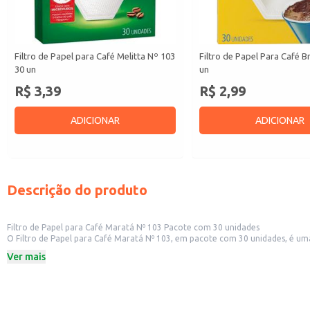
Filtro de Papel para Café Melitta Nº 103
Filtro de Papel Para Café Br
30 un
un
R$ 3,39
R$ 2,99
ADICIONAR
ADICIONAR
Descrição do produto
Filtro de Papel para Café Maratá Nº 103 Pacote com 30 unidades
O Filtro de Papel para Café Maratá Nº 103, em pacote com 30 unidades, é uma opção prática e eficiente para o preparo de café coad
doméstico e também para estabelecimentos comerciais como cafeterias e re
Ver mais
Dicas de Uso:
Ideal para uso em cafeteiras de coador tradicional.
Perfeito para uso doméstico, garantindo praticidade no preparo do café.
Recomendado para estabelecimentos comerciais que buscam praticidade e efi
A embalagem em pacote facilita o armazenamento e o controle de estoque.