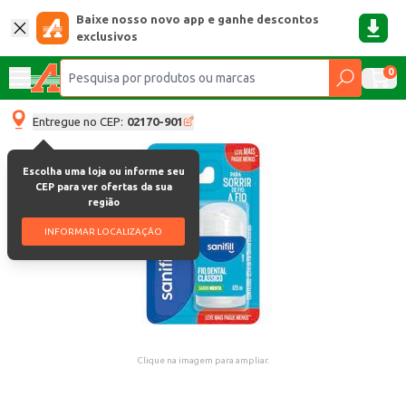
Baixe nosso novo app e ganhe descontos
exclusivos
0
Entregue no CEP:
02170-901
Escolha uma loja ou informe seu
CEP para ver ofertas da sua
região
INFORMAR LOCALIZAÇÃO
Clique na imagem para ampliar.