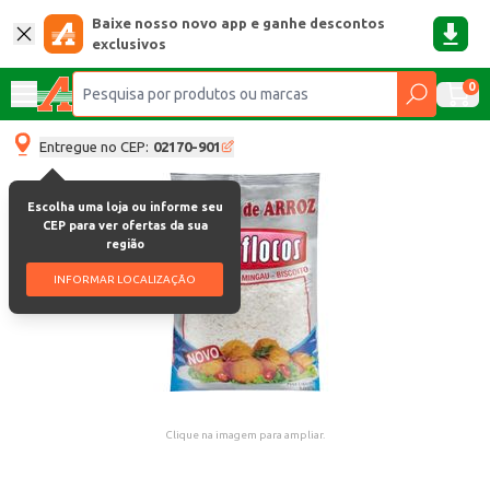
Baixe nosso novo app e ganhe descontos
exclusivos
0
Entregue no CEP:
02170-901
Escolha uma loja ou informe seu
CEP para ver ofertas da sua
região
INFORMAR LOCALIZAÇÃO
Clique na imagem para ampliar.