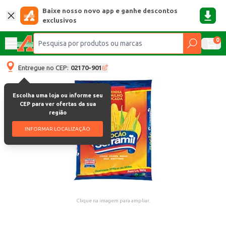
Baixe nosso novo app e ganhe descontos
exclusivos
0
Entregue no CEP:
02170-901
Escolha uma loja ou informe seu
CEP para ver ofertas da sua
região
INFORMAR LOCALIZAÇÃO
Clique na imagem para ampliar.