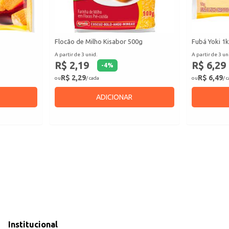
Flocão de Milho Kisabor 500g
Fubá Yoki 1
A partir de 3 unid.
A partir de 3 un
R$ 2,19
R$ 6,29
-
4
%
R$ 2,29
R$ 6,49
ou
/ cada
ou
/ 
ADICIONAR
Institucional