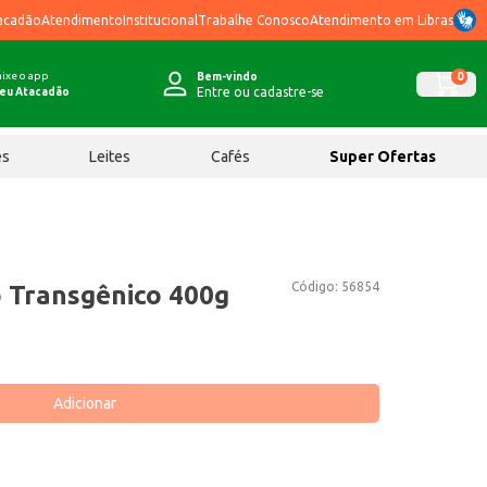
acadão
Atendimento
Institucional
Trabalhe Conosco
Atendimento em Libras
ixe o app
0
Bem-vindo
Entre ou cadastre-se
eu Atacadão
ês
Leites
Cafés
Super Ofertas
Código:
56854
o Transgênico 400g
Adicionar