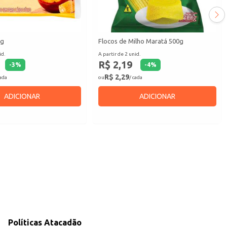
kg
Flocos de Milho Maratá 500g
id.
A partir de 2 unid.
R$ 2,19
-
3
%
-
4
%
R$ 2,29
cada
ou
/ cada
ADICIONAR
ADICIONAR
Políticas Atacadão