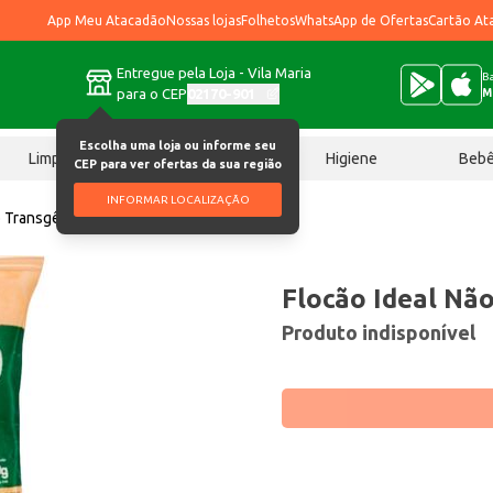
App Meu Atacadão
Nossas lojas
Folhetos
WhatsApp de Ofertas
Cartão At
Entregue pela Loja - Vila Maria
Ba
para o CEP
02170-901
M
Escolha uma loja ou informe seu
Limpeza
Chocolates
Higiene
Beb
CEP para ver ofertas da sua região
INFORMAR LOCALIZAÇÃO
o Transgênico 400g
Flocão Ideal Nã
Produto indisponível