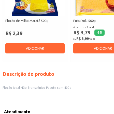
Flocão de Milho Maratá 500g
Fubá Yoki 500g
A partir de 3 unid.
R$ 3,79
R$ 2,39
-
5
%
R$ 3,99
ou
/ cada
ADICIONAR
ADICIONAR
Descrição do produto
Flocão Ideal Não Transgênico Pacote com 400g
Atendimento