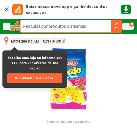
Baixe nosso novo app e ganhe descontos
exclusivos
0
Entregue no CEP:
02170-901
Escolha uma loja ou informe seu
CEP para ver ofertas da sua
região
INFORMAR LOCALIZAÇÃO
Clique na imagem para ampliar.