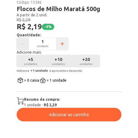
Código:
13586
Flocos de Milho Maratá 500g
A partir de 2 unid.
R$ 2,29
R$ 2,19
-
4
%
Quantidade:
unidade
Adicione mais:
+
5
+
10
+
20
unidades
unidades
unidades
Adicione
+
1
unidade
e aproveite o desconto
= 0 caixa
= 1 unidade
Resumo da compra:
1
unidade
·
R$ 2,29
Adicionar ao carrinho