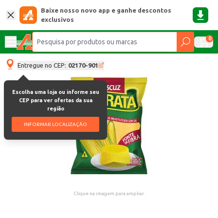
Baixe nosso novo app e ganhe descontos
exclusivos
0
Entregue no CEP:
02170-901
Escolha uma loja ou informe seu
CEP para ver ofertas da sua
região
INFORMAR LOCALIZAÇÃO
Clique na imagem para ampliar.