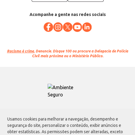
Acompanhe a gente nas redes sociais
Racismo é crime.
Denuncie. Disque 100 ou procure a Delegacia de Polícia
Civil mais próxima ou o Ministério Público.
Atacadão S.A.
Usamos cookies para melhorar a navegação, desempenho e
Avenida Morvan Dias de Figueiredo, 6169, Vila Maria, São Paulo - SP | CEP
segurança do site, personalizar o conteúdo, exibir anúncios e
02170-901 | CNPJ: 75.315.333/0001-09
obter estatísticas. As permissões podem ser alteradas, exceto