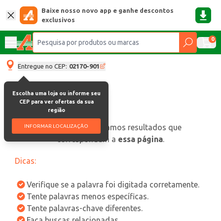
Baixe nosso novo app e ganhe descontos
exclusivos
0
Entregue no CEP:
02170-901
Escolha uma loja ou informe seu
CEP para ver ofertas da sua
região
oops, não encontramos resultados que
INFORMAR LOCALIZAÇÃO
correspondam a
essa página
.
Dicas:
Verifique se a palavra foi digitada corretamente.
Tente palavras menos específicas.
Tente palavras-chave diferentes.
Faça buscas relacionadas.