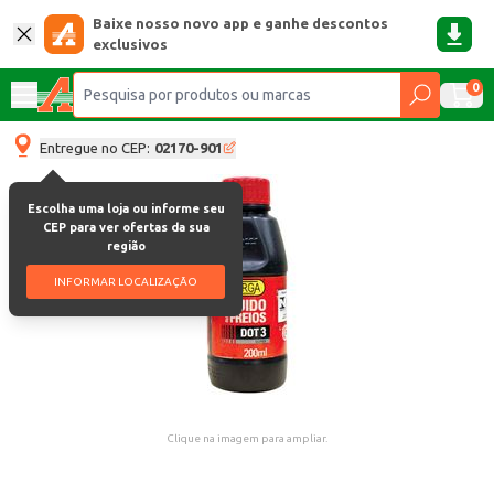
Baixe nosso novo app e ganhe descontos
exclusivos
0
Entregue no CEP:
02170-901
Escolha uma loja ou informe seu
CEP para ver ofertas da sua
região
INFORMAR LOCALIZAÇÃO
Clique na imagem para ampliar.