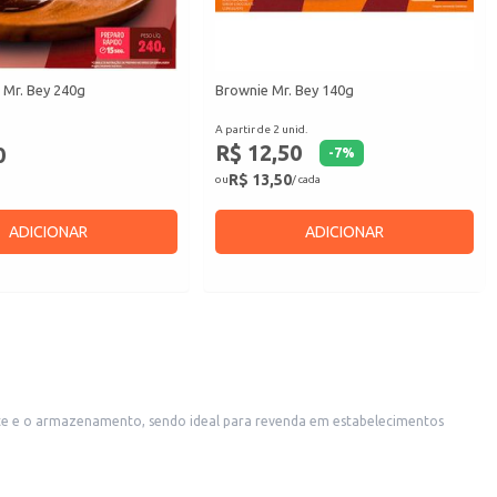
 Mr. Bey 240g
Brownie Mr. Bey 140g
A partir de 2 unid.
R$ 12,50
0
-
7
%
R$ 13,50
ou
/ cada
ADICIONAR
ADICIONAR
permitindo o preparo rápido e fácil de um fondue de chocolate para compartilhar com amigos e familiares.