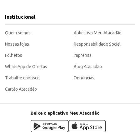
ada.
ndo clientes com uma opção prática e saborosa.
cidade e sabor, sendo uma opção atrativa tanto para o consumidor final quanto para o comé
Institucional
Quem somos
Aplicativo Meu Atacadão
Nossas lojas
Responsabilidade Social
Folhetos
Imprensa
WhatsApp de Ofertas
Blog Atacadão
Trabalhe conosco
Denúncias
Cartão Atacadão
Baixe o aplicativo Meu Atacadão