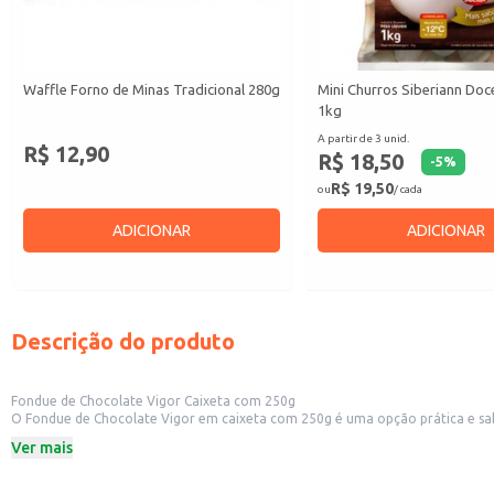
Waffle Forno de Minas Tradicional 280g
Mini Churros Siberiann Doce
1kg
A partir de 3 unid.
R$ 12,90
R$ 18,50
-
5
%
R$ 19,50
ou
/ cada
ADICIONAR
ADICIONAR
Descrição do produto
Fondue de Chocolate Vigor Caixeta com 250g
O Fondue de Chocolate Vigor em caixeta com 250g é uma opção prática e saborosa para diversas ocasiões. Sua apresentação em caixeta facilita o transporte e
comerciais 
Ver mais
Dicas de uso:
Aqueça o fondue em banho-maria ou no micro-ondas, seguindo as instruçõe
Sirva com frutas frescas, marshmallows, biscoitos ou outros acompanhamento