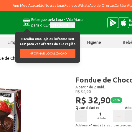
App Meu Atacadão
Nossas lojas
Folhetos
WhatsApp de Ofertas
Cartão At
Entregue pela Loja - Vila Maria
Ba
para o CEP
02170-901
M
Escolha uma loja ou informe seu
Limpeza
Chocolates
Higiene
Beb
CEP para ver ofertas da sua região
INFORMAR LOCALIZAÇÃO
ue de Chocolate Vigor 250g
Fondue de Choco
A partir de 2 unid.
R$ 34,90
R$ 32,90
-
6
%
Quantidade:
Adic
unidade
Adicione
+
1
unidade
e aproveite o des