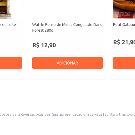
 de Leite
Waffle Forno de Minas Congelado Dark
Petit Gateau
Forest 280g
R$ 21,9
R$ 12,90
ADICIONAR
 o armazenamento, sendo ideal para revenda em estabelecimentos
como confeitarias, chocolaterias e lojas de conveniência. Também é uma excelente escolha para uso doméstico, 
s da embalagem.
s de sua preferência.