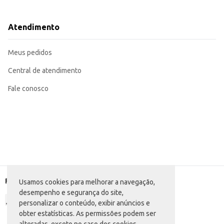
Ideal para eventos e festas, oferecendo uma sobremesa deliciosa e diferenci
Perfeito para incrementar o cardápio de estabelecimentos comerciais, atrai
Com seu formato conveniente e a qualidade Vigor, este fondue de chocolate oferece prati
Atendimento
de 250g o tornam uma escolha eficiente para diversas situações.
Marca: Vigor
Departamento: Frios e congelados
Meus pedidos
Categoria: Sobremesa
Conteúdo: 250g
EAN: 7891999006646
Central de atendimento
Fale conosco
Formas de pagamento
Usamos cookies para melhorar a navegação,
desempenho e segurança do site,
personalizar o conteúdo, exibir anúncios e
obter estatísticas. As permissões podem ser