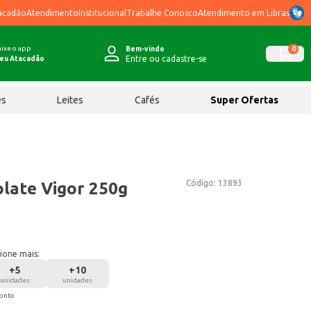
acadão
Atendimento
Institucional
Trabalhe Conosco
Atendimento em Libras
ixe o app
0
Bem-vindo
Entre ou cadastre-se
eu Atacadão
ês
Leites
Cafés
Super Ofertas
Código:
13893
late Vigor 250g
ione mais:
+
5
+
10
unidades
unidades
conto