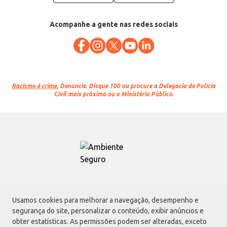
Acompanhe a gente nas redes sociais
Racismo é crime.
Denuncie. Disque 100 ou procure a Delegacia de Polícia
Civil mais próxima ou o Ministério Público.
Atacadão S.A.
Usamos cookies para melhorar a navegação, desempenho e
Avenida Morvan Dias de Figueiredo, 6169, Vila Maria, São Paulo - SP | CEP
segurança do site, personalizar o conteúdo, exibir anúncios e
02170-901 | CNPJ: 75.315.333/0001-09
obter estatísticas. As permissões podem ser alteradas, exceto