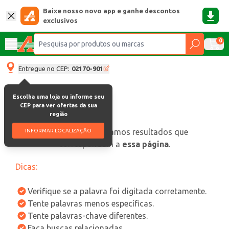
Baixe nosso novo app e ganhe descontos
exclusivos
0
Entregue no CEP:
02170-901
Escolha uma loja ou informe seu
CEP para ver ofertas da sua
região
oops, não encontramos resultados que
INFORMAR LOCALIZAÇÃO
correspondam a
essa página
.
Dicas:
Verifique se a palavra foi digitada corretamente.
Tente palavras menos específicas.
Tente palavras-chave diferentes.
Faça buscas relacionadas.