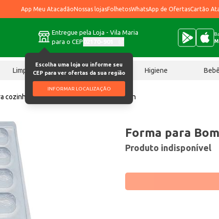
App Meu Atacadão
Nossas lojas
Folhetos
WhatsApp de Ofertas
Cartão At
Entregue pela Loja - Vila Maria
Ba
para o CEP
02170-901
M
Escolha uma loja ou informe seu
Limpeza
Chocolates
Higiene
Beb
CEP para ver ofertas da sua região
INFORMAR LOCALIZAÇÃO
ra cozinha
Forma para Bombom BWB 20g un
Forma para Bo
Produto indisponível