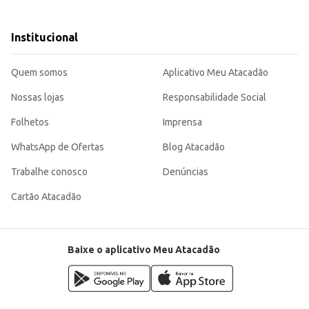
Institucional
mpletamente.
inutos antes de desenformar.
 na produção de seus bombons, seja para revenda ou consumo próprio. Seu de
Quem somos
Aplicativo Meu Atacadão
Nossas lojas
Responsabilidade Social
Folhetos
Imprensa
WhatsApp de Ofertas
Blog Atacadão
Trabalhe conosco
Denúncias
Cartão Atacadão
Baixe o aplicativo Meu Atacadão