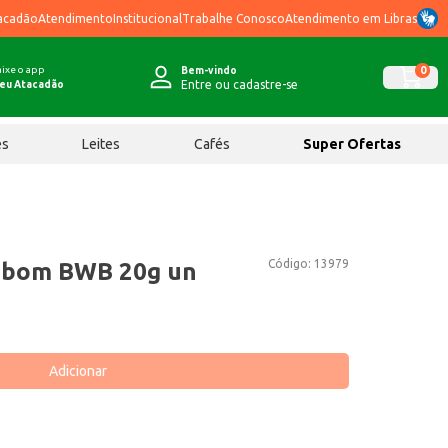
acadão
Atendimento
Institucional
Trabalhe Conosco
Atendimento em Libras
ixe o app
0
Bem-vindo
Entre ou cadastre-se
eu Atacadão
ês
Leites
Cafés
Super Ofertas
Código:
13979
mbom BWB 20g un
Adicionar