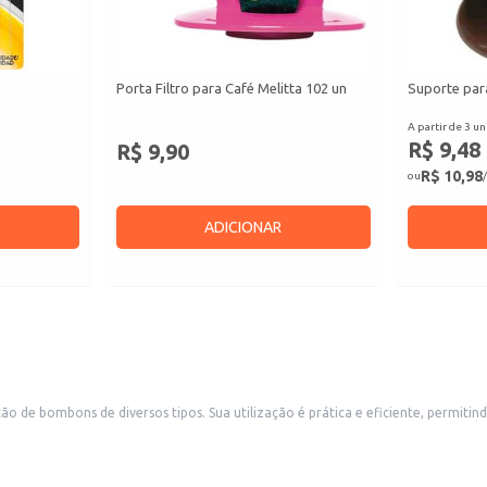
Porta Filtro para Café Melitta 102 un
Suporte para
A partir de 3 un
R$ 9,48
R$ 9,90
R$ 10,98
ou
/
ADICIONAR
de bombons de diversos tipos. Sua utilização é prática e eficiente, permitin
 produção artesanal em casa.