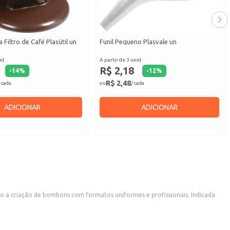
 Filtro de Café Plasútil un
Funil Pequeno Plasvale un
id.
A partir de 3 unid.
R$ 2,18
-
14
%
-
12
%
R$ 2,48
 cada
ou
/ cada
ADICIONAR
ADICIONAR
do a criação de bombons com formatos uniformes e profissionais. Indicada