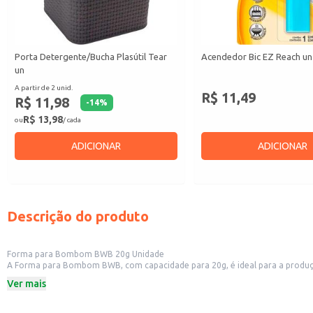
Porta Detergente/Bucha Plasútil Tear
Acendedor Bic EZ Reach un
un
A partir de 2 unid.
R$ 11,49
R$ 11,98
-
14
%
R$ 13,98
ou
/ cada
ADICIONAR
ADICIONAR
Descrição do produto
Forma para Bombom BWB 20g Unidade
A Forma para Bombom BWB, com capacidade para 20g, é ideal para a produção 
para uso em confeitarias, chocolaterias, cozinhas industriais e também para
Ver mais
Marca: BWB
Capacidade: 20g
Unidade