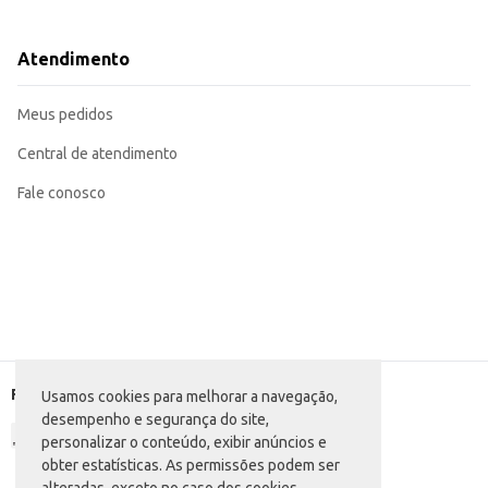
Dicas de Uso:
Utilize chocolate derretido de boa qualidade para melhores resultados.
Assegure-se que a forma esteja completamente limpa e seca antes do uso.
Atendimento
Após o preenchimento, leve à geladeira para que o chocolate solidifique co
Para facilitar a remoção dos bombons, leve a forma ao freezer por alguns m
Com a Forma para Bombom BWB, você garante praticidade e profissionalismo
Meus pedidos
final de alta qualidade.
Central de atendimento
Fale conosco
Formas de pagamento
Usamos cookies para melhorar a navegação,
desempenho e segurança do site,
personalizar o conteúdo, exibir anúncios e
obter estatísticas. As permissões podem ser