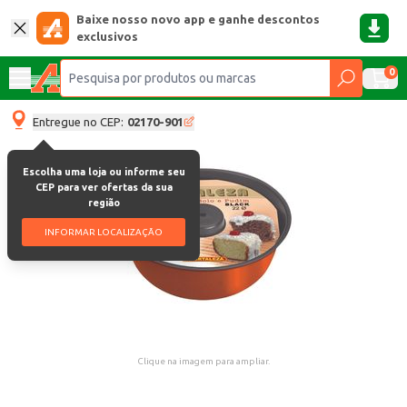
Baixe nosso novo app e ganhe descontos
exclusivos
0
Entregue no CEP:
02170-901
Escolha uma loja ou informe seu
CEP para ver ofertas da sua
região
INFORMAR LOCALIZAÇÃO
Clique na imagem para ampliar.