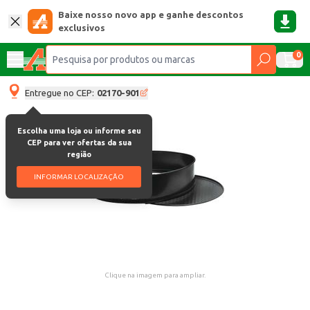
Baixe nosso novo app e ganhe descontos
exclusivos
0
Entregue no CEP:
02170-901
Escolha uma loja ou informe seu
CEP para ver ofertas da sua
região
INFORMAR LOCALIZAÇÃO
Clique na imagem para ampliar.