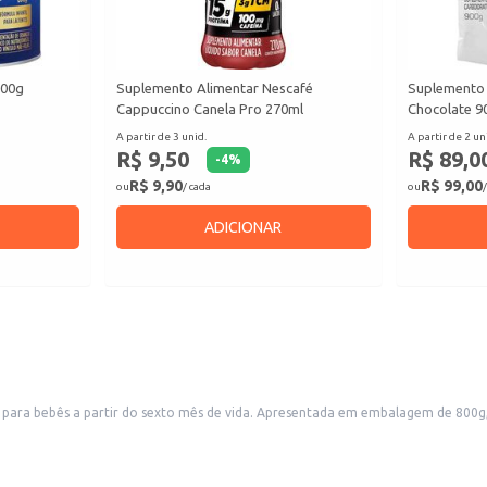
800g
Suplemento Alimentar Nescafé
Suplemento
Cappuccino Canela Pro 270ml
Chocolate 9
A partir de 3 unid.
A partir de 2 un
R$ 9,50
R$ 89,0
-
4
%
R$ 9,90
R$ 99,00
ou
/ cada
ou
/
ADICIONAR
o para bebês a partir do sexto mês de vida. Apresentada em embalagem de 800g