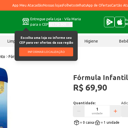
App Meu Atacadão
Nossas lojas
Folhetos
WhatsApp de Ofertas
Cartão At
Entregue pela Loja - Vila Maria
Ba
para o CEP
02170-901
M
Escolha uma loja ou informe seu
Limpeza
Chocolates
Higiene
Beb
CEP para ver ofertas da sua região
INFORMAR LOCALIZAÇÃO
nto
Fórmula Infantil Aptamil 2 800g
Fórmula Infantil
R$ 69,90
Quantidade:
Adic
unidade
= 0 caixa
= 1 unidade