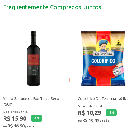
A Fórmula Infantil Aptamil 2 800g é uma alternativa para auxiliar no desenvo
Frequentemente Comprados Juntos
Vinho Sangue de Boi Tinto Seco
Colorífico Da Terrinha 1,01kg
750ml
A partir de 2 unid.
R$ 10,29
A partir de 2 unid.
-
2
%
R$ 15,90
-
6
%
R$ 10,49
ou
/ cada
R$ 16,90
ou
/ cada