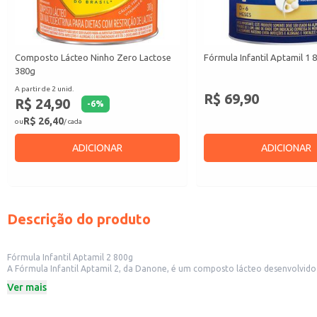
Composto Lácteo Ninho Zero Lactose
Fórmula Infantil Aptamil 1 
380g
A partir de 2 unid.
R$ 69,90
R$ 24,90
-
6
%
R$ 26,40
ou
/ cada
ADICIONAR
ADICIONAR
Descrição do produto
Fórmula Infantil Aptamil 2 800g
A Fórmula Infantil Aptamil 2, da Danone, é um composto lácteo desenvolvid
Dicas de Uso:
Ver mais
Preparo para alimentação de bebês.
Ideal para complementar a alimentação de bebês a partir do sexto mês.
Pode ser utilizada em receitas que necessitem de leite em pó.