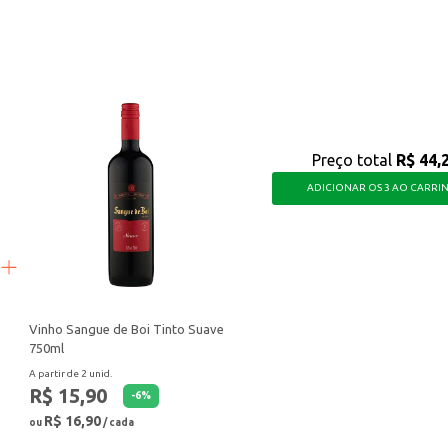
lvimento do seu bebê, oferecendo praticidade e nutrição.
Preço total
R$ 44,
ADICIONAR OS 3 AO CARRI
Vinho Sangue de Boi Tinto Suave
750ml
A partir de 2 unid.
R$ 15,90
-
6
%
R$ 16,90
ou
/ cada