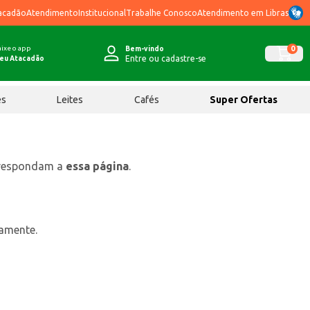
acadão
Atendimento
Institucional
Trabalhe Conosco
Atendimento em Libras
ixe o app
0
Bem-vindo
Entre ou cadastre-se
eu Atacadão
ês
Leites
Cafés
Super Ofertas
rrespondam a
essa página
.
tamente.