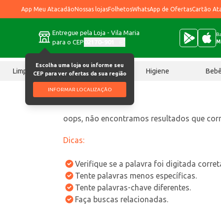
App Meu Atacadão
Nossas lojas
Folhetos
WhatsApp de Ofertas
Cartão At
Entregue pela Loja - Vila Maria
Ba
para o CEP
02170-901
M
Escolha uma loja ou informe seu
Limpeza
Chocolates
Higiene
Beb
CEP para ver ofertas da sua região
INFORMAR LOCALIZAÇÃO
oops, não encontramos resultados que co
Dicas:
Verifique se a palavra foi digitada corre
Tente palavras menos específicas.
Tente palavras-chave diferentes.
Faça buscas relacionadas.