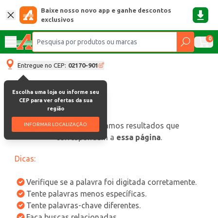
Baixe nosso novo app e ganhe descontos
exclusivos
0
Entregue no CEP:
02170-901
Escolha uma loja ou informe seu
CEP para ver ofertas da sua
região
oops, não encontramos resultados que
INFORMAR LOCALIZAÇÃO
correspondam a
essa página
.
Dicas:
Verifique se a palavra foi digitada corretamente.
Tente palavras menos específicas.
Tente palavras-chave diferentes.
Faça buscas relacionadas.