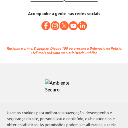
Acompanhe a gente nas redes sociais
Racismo é crime.
Denuncie. Disque 100 ou procure a Delegacia de Polícia
Civil mais próxima ou o Ministério Público.
Atacadão S.A.
Usamos cookies para melhorar a navegação, desempenho e
Avenida Morvan Dias de Figueiredo, 6169, Vila Maria, São Paulo - SP | CEP
segurança do site, personalizar o conteúdo, exibir anúncios e
02170-901 | CNPJ: 75.315.333/0001-09
obter estatísticas. As permissões podem ser alteradas, exceto