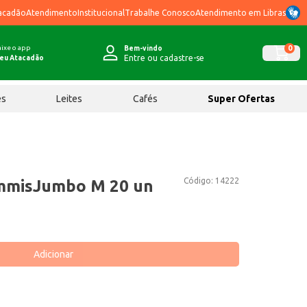
acadão
Atendimento
Institucional
Trabalhe Conosco
Atendimento em Libras
ixe o app
0
Bem-vindo
Entre ou cadastre-se
eu Atacadão
ês
Leites
Cafés
Super Ofertas
Código:
14222
ummisJumbo M 20 un
Adicionar