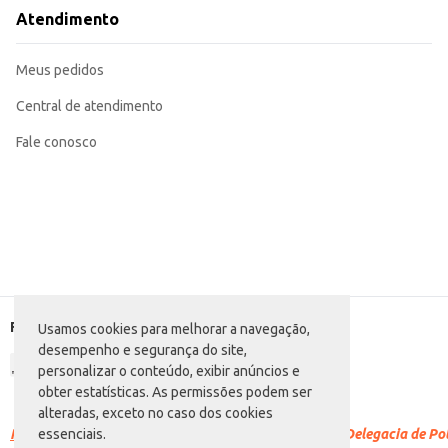
bebê seco por mais tempo. A embalagem em pacote facilita o manus
Atendimento
Marca: Bummis
Departamento: Higiene e perfumaria
Categoria: Fralda M
Meus pedidos
Conteúdo: 20 unidades
EAN: 7891522331122
Central de atendimento
Fale conosco
Formas de pagamento
Usamos cookies para melhorar a navegação,
desempenho e segurança do site,
personalizar o conteúdo, exibir anúncios e
obter estatísticas. As permissões podem ser
alteradas, exceto no caso dos cookies
Racismo é crime.
Denuncie. Disque 100 ou procure a Delegacia de Polí
essenciais.