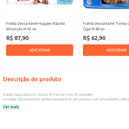
Fralda Descartável Huggies Rápida
Fralda Descartável Turma 
Absorção M 92 un
Giga M 80 un
R$ 87,90
R$ 62,90
ADICIONAR
ADICIONAR
Descrição do produto
Fralda Calça Bummis Jumbo M Pacote com 20 unidades
A Fralda Calça Bummis Jumbo tamanho M, em pacote com 20 unidades, oferece praticidade e absorção para o dia a dia. Ideal para revenda e
conveniente para uso doméstico. Seu tamanho M atende às necessidades de 
Ver mais
Dicas de uso:
Ideal para revenda em estabelecimentos comerciais que atendem a público inf
Prática para o uso doméstico, facilitando a troca de fraldas.
O pacote com 20 unidades proporciona economia e praticidade na compra.
A Fralda Calça Bummis Jumbo tamanho M proporciona conforto e segurança para o bebê, aliada à praticidade para os pais ou