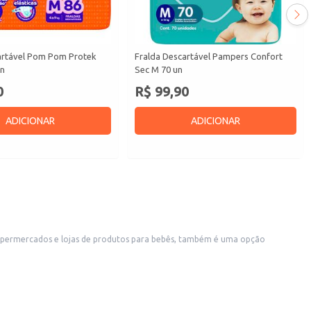
artável Pom Pom Protek
Fralda Descartável Pampers Confort
un
Sec M 70 un
0
R$ 99,90
ADICIONAR
ADICIONAR