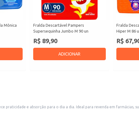
da Mônica
Fralda Descartável Pampers
Fralda Desc
Supersequinha Jumbo M 90 un
Hiper M 86 
R$ 89,90
R$ 67,9
ADICIONAR
m farmácias, supermercados e lojas de produtos para bebês, também é uma opção
bebês em fase de crescimento.
antil.
 responsáveis. Sua alta capacidade de absorção contribui para a prevenção de vazamentos e mantém o