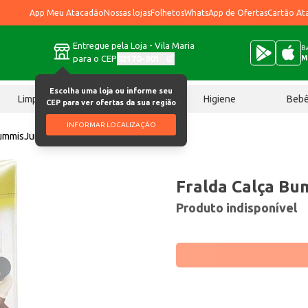
App Meu Atacadão
Nossas lojas
Folhetos
WhatsApp de Ofertas
Cartão At
Entregue pela Loja - Vila Maria
Ba
para o CEP
02170-901
M
Escolha uma loja ou informe seu
Limpeza
Chocolates
Higiene
Beb
CEP para ver ofertas da sua região
INFORMAR LOCALIZAÇÃO
BummisJumbo M 20 un
Fralda Calça B
Produto indisponível