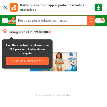
Baixe nosso novo app e ganhe descontos
exclusivos
0
Entregue no CEP:
02170-901
Escolha uma loja ou informe seu
CEP para ver ofertas da sua
região
INFORMAR LOCALIZAÇÃO
Clique na imagem para ampliar.