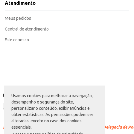
Atendimento
Meus pedidos
Central de atendimento
Fale conosco
Formas de pagamento
Usamos cookies para melhorar a navegação,
desempenho e segurança do site,
personalizar o conteúdo, exibir anúncios e
obter estatísticas. As permissões podem ser
alteradas, exceto no caso dos cookies
Racismo é crime.
Denuncie. Disque 100 ou procure a Delegacia de Polí
essenciais.