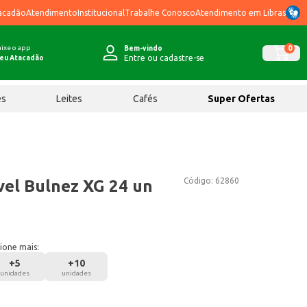
acadão
Atendimento
Institucional
Trabalhe Conosco
Atendimento em Libras
ixe o app
0
Bem-vindo
Entre ou cadastre-se
eu Atacadão
ês
Leites
Cafés
Super Ofertas
Código:
62860
vel Bulnez XG 24 un
ione mais:
+
5
+
10
unidades
unidades