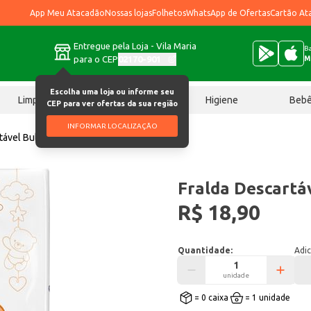
App Meu Atacadão
Nossas lojas
Folhetos
WhatsApp de Ofertas
Cartão At
Entregue pela Loja - Vila Maria
Ba
para o CEP
02170-901
M
Escolha uma loja ou informe seu
Limpeza
Chocolates
Higiene
Beb
CEP para ver ofertas da sua região
INFORMAR LOCALIZAÇÃO
tável Bulnez XG 24 un
Fralda Descartá
R$ 18,90
Quantidade:
Adic
unidade
= 0 caixa
= 1 unidade