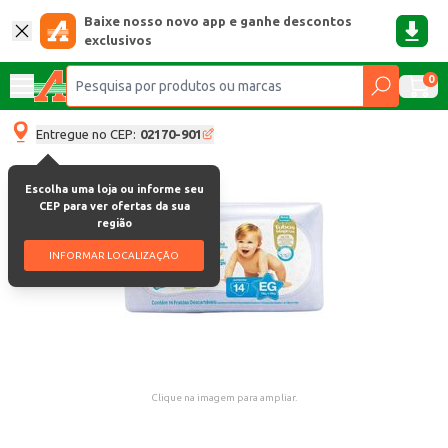
Baixe nosso novo app e ganhe descontos
exclusivos
0
Entregue no CEP:
02170-901
Escolha uma loja ou informe seu
CEP para ver ofertas da sua
região
INFORMAR LOCALIZAÇÃO
Clique na imagem para ampliar.