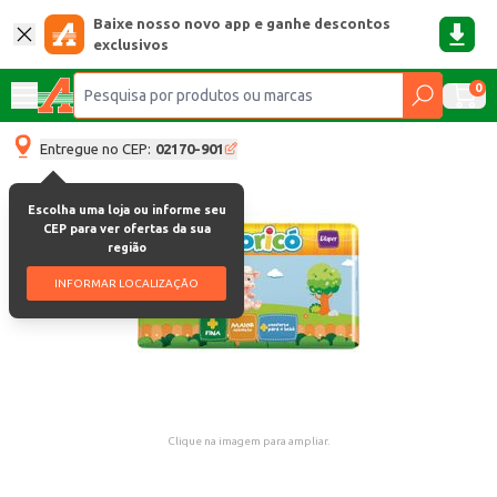
Baixe nosso novo app e ganhe descontos
exclusivos
0
Entregue no CEP:
02170-901
Escolha uma loja ou informe seu
CEP para ver ofertas da sua
região
INFORMAR LOCALIZAÇÃO
Clique na imagem para ampliar.