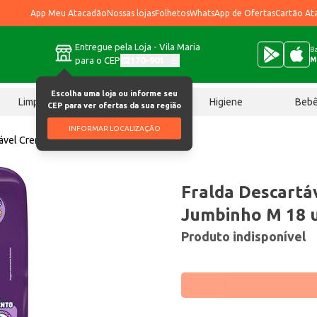
App Meu Atacadão
Nossas lojas
Folhetos
WhatsApp de Ofertas
Cartão At
Entregue pela Loja - Vila Maria
Ba
para o CEP
02170-901
M
Escolha uma loja ou informe seu
Limpeza
Chocolates
Higiene
Beb
CEP para ver ofertas da sua região
INFORMAR LOCALIZAÇÃO
tável Cremer Jumbinho M 18 un
Fralda Descartá
Jumbinho M 18 
Produto indisponível