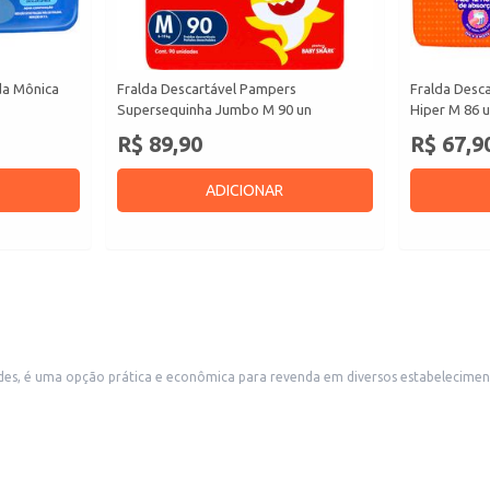
da Mônica
Fralda Descartável Pampers
Fralda Desc
Supersequinha Jumbo M 90 un
Hiper M 86 
R$ 89,90
R$ 67,9
ADICIONAR
s, é uma opção prática e econômica para revenda em diversos estabeleciment
 boa demanda.
ia.
entando o portfólio de itens essenciais.