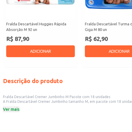
Fralda Descartável Huggies Rápida
Fralda Descartável Turma 
Absorção M 92 un
Giga M 80 un
R$ 87,90
R$ 62,90
ADICIONAR
ADICIONAR
Descrição do produto
Fralda Descartável Cremer Jumbinho M Pacote com 18 unidades
A Fralda Descartável Cremer Jumbinho tamanho M, em pacote com 18 unidade
bebês. Seu formato em pacote facilita o manuseio e armazenamento, sendo ideal para atender às necessidades de clientes que buscam praticidade e um bom custo-benefício. A fralda também é adequada para uso doméstico,
Ver mais
atendendo às necessidades de famílias com bebês na faixa de tamanho M.
Dicas de uso:
Ideal para revenda em lojas de varejo, oferecendo uma opção acessível e de
Recomendada para uso em casa, garantindo conforto e praticidade no dia a d
Adequada para estabelecimentos que oferecem produtos para bebês, complem