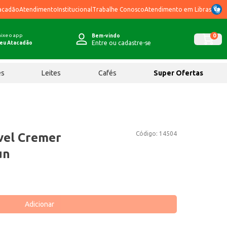
acadão
Atendimento
Institucional
Trabalhe Conosco
Atendimento em Libras
ixe o app
0
Bem-vindo
Entre ou cadastre-se
eu Atacadão
ês
Leites
Cafés
Super Ofertas
Código:
14504
vel Cremer
un
Adicionar