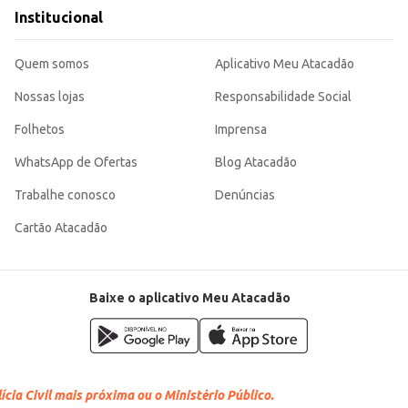
fiável para a higiene do bebê, contribuindo para o conforto e bem-estar tanto para o
Institucional
e para o consumidor final e um produto atrativo para revenda.
Quem somos
Aplicativo Meu Atacadão
Nossas lojas
Responsabilidade Social
Folhetos
Imprensa
WhatsApp de Ofertas
Blog Atacadão
Trabalhe conosco
Denúncias
Cartão Atacadão
Baixe o aplicativo Meu Atacadão
cia Civil mais próxima ou o Ministério Público.