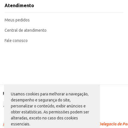
A Fralda Descartável Cremer Jumbinho tamanho M oferece uma solução eficiente e con
Atendimento
unidades proporciona um bom rendimento, tornando-a uma escolha inteligent
Marca: Cremer
Departamento: Higiene e perfumaria
Meus pedidos
Categoria: Fralda M
Conteúdo: 18 unidades
EAN: 7898133019234
Central de atendimento
Fale conosco
Formas de pagamento
Usamos cookies para melhorar a navegação,
desempenho e segurança do site,
personalizar o conteúdo, exibir anúncios e
obter estatísticas. As permissões podem ser
alteradas, exceto no caso dos cookies
Racismo é crime.
Denuncie. Disque 100 ou procure a Delegacia de Polí
essenciais.