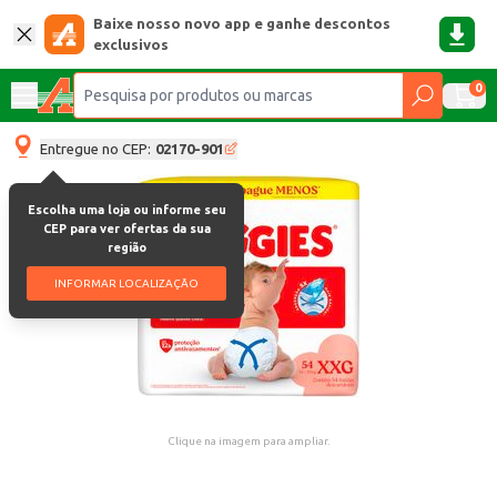
Baixe nosso novo app e ganhe descontos
exclusivos
0
Entregue no CEP:
02170-901
Escolha uma loja ou informe seu
CEP para ver ofertas da sua
região
INFORMAR LOCALIZAÇÃO
Clique na imagem para ampliar.