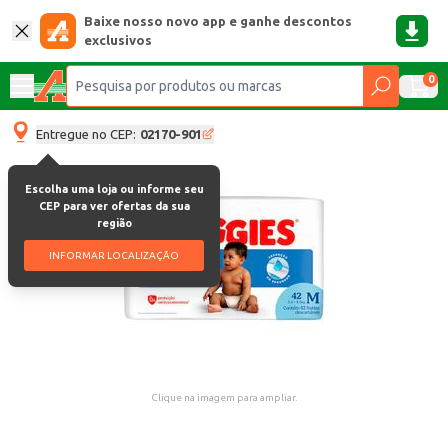
Baixe nosso novo app e ganhe descontos
exclusivos
0
Entregue no CEP:
02170-901
Escolha uma loja ou informe seu
CEP para ver ofertas da sua
região
INFORMAR LOCALIZAÇÃO
Clique na imagem para ampliar.