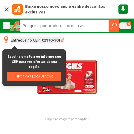
Baixe nosso novo app e ganhe descontos
exclusivos
0
Entregue no CEP:
02170-901
Escolha uma loja ou informe seu
CEP para ver ofertas da sua
região
INFORMAR LOCALIZAÇÃO
Clique na imagem para ampliar.