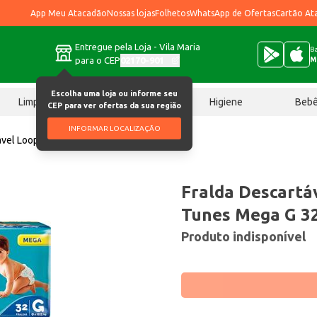
App Meu Atacadão
Nossas lojas
Folhetos
WhatsApp de Ofertas
Cartão At
Entregue pela Loja - Vila Maria
Ba
para o CEP
02170-901
M
Escolha uma loja ou informe seu
Limpeza
Chocolates
Higiene
Beb
CEP para ver ofertas da sua região
INFORMAR LOCALIZAÇÃO
ável Looping Looney Tunes Mega G 32 un
Fralda Descartá
Tunes Mega G 3
Produto indisponível