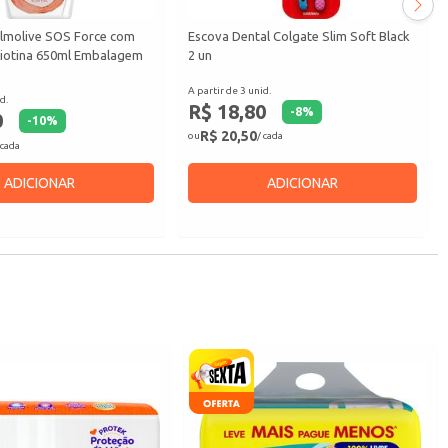
molive SOS Force com
Escova Dental Colgate Slim Soft Black
biotina 650ml Embalagem
2 un
A partir de 3 unid.
d.
R$ 18,80
-
8
%
0
-
10
%
R$ 20,50
ou
/ cada
 cada
ADICIONAR
ADICIONAR