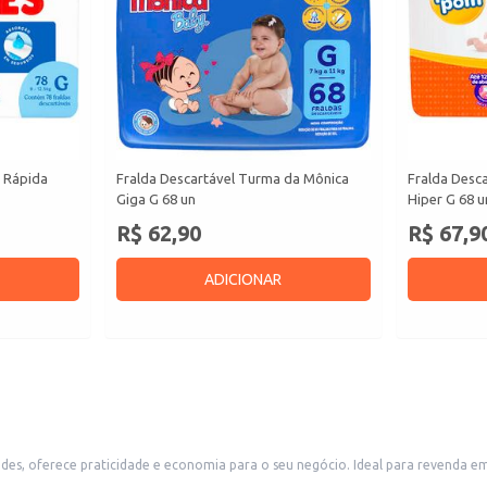
s Rápida
Fralda Descartável Turma da Mônica
Fralda Desc
Giga G 68 un
Hiper G 68 u
R$ 62,90
R$ 67,9
ADICIONAR
es, oferece praticidade e economia para o seu negócio. Ideal para revenda e
tamanho G garante o conforto e a proteção necessários para bebês em fase de