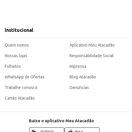
para o bebê.
Institucional
calidade.
Quem somos
Aplicativo Meu Atacadão
ianças.
nte e confiável para a higiene infantil, aliando praticidade e custo-benefício
Nossas lojas
Responsabilidade Social
Folhetos
Imprensa
WhatsApp de Ofertas
Blog Atacadão
Trabalhe conosco
Denúncias
Cartão Atacadão
Baixe o aplicativo Meu Atacadão