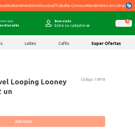
acadão
Atendimento
Institucional
Trabalhe Conosco
Atendimento em Libras
ixe o app
0
Bem-vindo
Entre ou cadastre-se
eu Atacadão
ês
Leites
Cafés
Super Ofertas
Código:
14918
vel Looping Looney
2 un
Adicionar