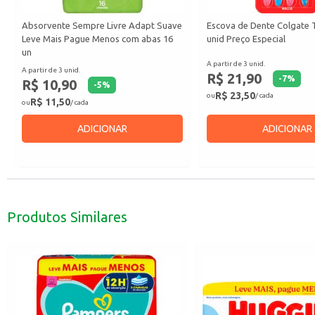
Absorvente Sempre Livre Adapt Suave
Escova de Dente Colgate T
Leve Mais Pague Menos com abas 16
unid Preço Especial
un
A partir de 3 unid.
A partir de 3 unid.
R$ 21,90
-
7
%
R$ 10,90
-
5
%
R$ 23,50
ou
/ cada
R$ 11,50
ou
/ cada
ADICIONAR
ADICIONAR
Produtos Similares