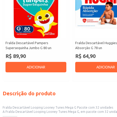
Fralda Descartável Pampers
Fralda Descartável Huggie
Supersequinha Jumbo G 80 un
Absorção G 78 un
R$ 89,90
R$ 64,90
ADICIONAR
ADICIONAR
Descrição do produto
Fralda Descartável Looping Looney Tunes Mega G Pacote com 32 unidades
A Fralda Descartável Looping Looney Tunes Mega G, em pacote com 32 unidad
opção para uso em creches e estabelecimentos que cuidam de crianças. Seu 