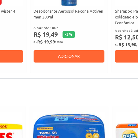
wister 4
Desodorante Aerossol Rexona Activen
Shampoo Pal
men 200ml
colágeno e 
Econômica
A partir de 3 unid.
A partir de 3 uni
R$ 19,49
-
3
%
R$ 12,5
R$ 19,99
ou
/ cada
R$ 13,90
ou
/
ADICIONAR