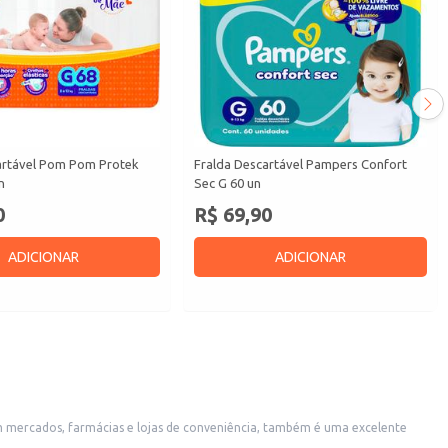
artável Pom Pom Protek
Fralda Descartável Pampers Confort
n
Sec G 60 un
0
R$ 69,90
ADICIONAR
ADICIONAR
m mercados, farmácias e lojas de conveniência, também é uma excelente
 crescimento.