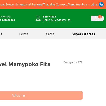
acadão
Atendimento
Institucional
Trabalhe Conosco
Atendimento em Libras
ixe o app
0
Bem-vindo
Entre ou cadastre-se
eu Atacadão
ês
Leites
Cafés
Super Ofertas
Código:
14978
vel Mamypoko Fita
Adicionar