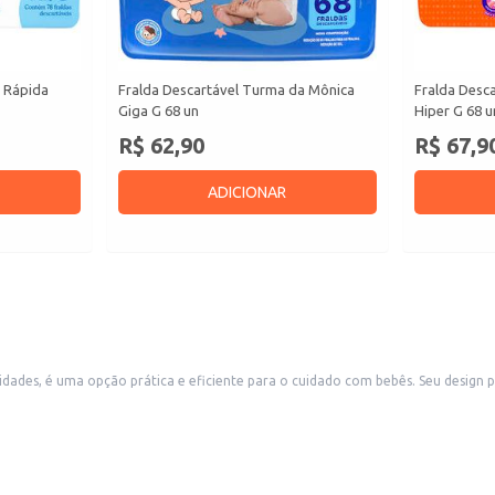
s Rápida
Fralda Descartável Turma da Mônica
Fralda Desc
Giga G 68 un
Hiper G 68 u
R$ 62,90
R$ 67,9
ADICIONAR
cuidado com bebês. Seu design proporciona conforto e absorção, atendendo às necessidades de crianças na
rcados e lojas de produtos para bebês.
vitar vazamentos.