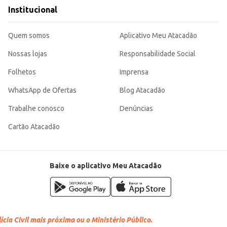
ritações.
Institucional
icidade e absorção eficiente. Sua embalagem econômica em pacote com 38 unidades proporciona um bom custo-
Quem somos
Aplicativo Meu Atacadão
Nossas lojas
Responsabilidade Social
Folhetos
Imprensa
WhatsApp de Ofertas
Blog Atacadão
Trabalhe conosco
Denúncias
Cartão Atacadão
Baixe o aplicativo Meu Atacadão
cia Civil mais próxima ou o Ministério Público.