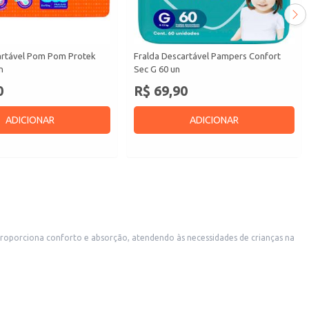
artável Pom Pom Protek
Fralda Descartável Pampers Confort
n
Sec G 60 un
0
R$ 69,90
ADICIONAR
ADICIONAR