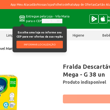
App Meu Atacadão
Nossas lojas
Folhetos
WhatsApp de Ofertas
Cartão At
Entregue pela Loja - Vila Maria
Ba
para o CEP
02170-901
M
Escolha uma loja ou informe seu
Limpeza
Chocolates
Higiene
Beb
CEP para ver ofertas da sua região
INFORMAR LOCALIZAÇÃO
ável Mamypoko Fita Mega G 38 un
Fralda Descartá
Mega - G 38 un
Produto indisponível