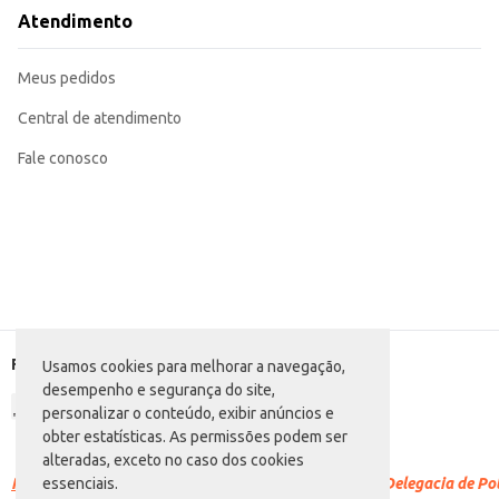
Troque a fralda com frequência para manter a pele do bebê seca e prevenir ir
Atendimento
A Fralda Descartável Mamypoko Fita Mega - G oferece uma solução confiável para a higiene do bebê, combinando prat
benefício para varejistas e consumidores finais.
Marca: Mamypoko
Meus pedidos
Departamento: Higiene e perfumaria
Categoria: Fralda G
Conteúdo: 38 unidades
Central de atendimento
EAN: 7898656390605
Fale conosco
Formas de pagamento
Usamos cookies para melhorar a navegação,
desempenho e segurança do site,
personalizar o conteúdo, exibir anúncios e
obter estatísticas. As permissões podem ser
alteradas, exceto no caso dos cookies
Racismo é crime.
Denuncie. Disque 100 ou procure a Delegacia de Polí
essenciais.