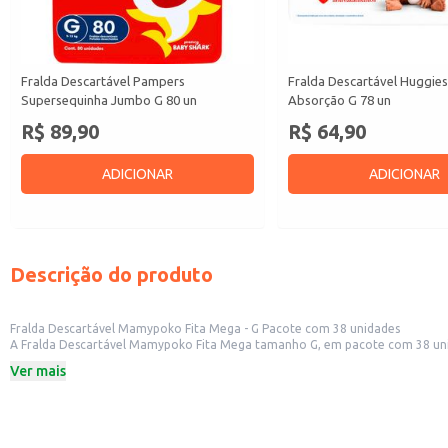
Fralda Descartável Pampers
Fralda Descartável Huggie
Supersequinha Jumbo G 80 un
Absorção G 78 un
R$ 89,90
R$ 64,90
ADICIONAR
ADICIONAR
Descrição do produto
Fralda Descartável Mamypoko Fita Mega - G Pacote com 38 unidades
A Fralda Descartável Mamypoko Fita Mega tamanho G, em pacote com 38 unidades, é uma opção prática e eficiente para o 
faixa de peso correspondente ao tamanho G. A embalagem em pacote facilita o manuseio e armazenamento, sendo ideal para revenda em lojas de produtos para bebês, farmácias e supermercados. Também é uma opção conveniente
Ver mais
para uso doméstico, oferecendo praticidade para os pais.
Dicas de uso:
Ideal para revenda em estabelecimentos comerciais como farmácias, superme
Recomendada para uso doméstico, oferecendo praticidade no dia a dia.
Ajuste a fralda adequadamente ao corpo do bebê para garantir conforto e e