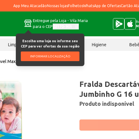
App Meu Atacadão
Nossas lojas
Folhetos
WhatsApp de Ofertas
Cartão At
Entregue pela Loja - Vila Maria
Ba
para o CEP
02170-901
M
Escolha uma loja ou informe seu
Limpeza
Chocolates
Higiene
Beb
CEP para ver ofertas da sua região
INFORMAR LOCALIZAÇÃO
ável Maxx Baby Jumbinho G 16 un
Fralda Descartá
Jumbinho G 16 
Produto indisponível