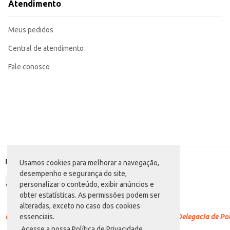
Atendimento
Meus pedidos
Central de atendimento
Fale conosco
Formas de pagamento
Usamos cookies para melhorar a navegação,
desempenho e segurança do site,
personalizar o conteúdo, exibir anúncios e
obter estatísticas. As permissões podem ser
alteradas, exceto no caso dos cookies
Racismo é crime.
Denuncie. Disque 100 ou procure a Delegacia de Polí
essenciais.
Acesse a nossa Política de Privacidade.