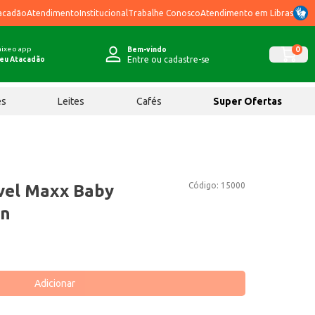
acadão
Atendimento
Institucional
Trabalhe Conosco
Atendimento em Libras
ixe o app
0
Bem-vindo
Entre ou cadastre-se
eu Atacadão
ês
Leites
Cafés
Super Ofertas
Código:
15000
vel Maxx Baby
un
Adicionar