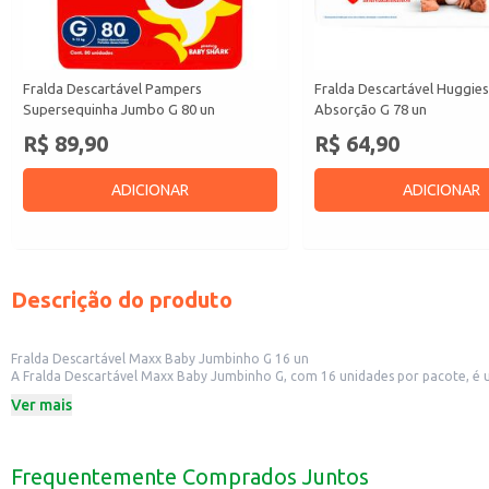
Fralda Descartável Pampers
Fralda Descartável Huggie
Supersequinha Jumbo G 80 un
Absorção G 78 un
R$ 89,90
R$ 64,90
ADICIONAR
ADICIONAR
Descrição do produto
Fralda Descartável Maxx Baby Jumbinho G 16 un
A Fralda Descartável Maxx Baby Jumbinho G, com 16 unidades por pacote, é um
nos cuidados com o seu bebê.
Ver mais
Dicas de Uso:
Perfeita para uso em casa, creches e passeios.
Indicada para bebês que usam fraldas tamanho G.
Ideal para quem busca uma opção de fralda com boa absorção e custo-benefí
Frequentemente Comprados Juntos
A Fralda Descartável Maxx Baby Jumbinho G é uma escolha prática para o dia 