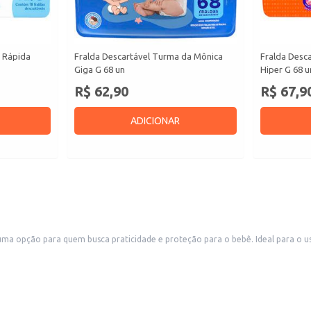
s Rápida
Fralda Descartável Turma da Mônica
Fralda Desc
Giga G 68 un
Hiper G 68 u
R$ 62,90
R$ 67,9
ADICIONAR
a opção para quem busca praticidade e proteção para o bebê. Ideal para o uso 
cio.
a dia, oferecendo proteção e conforto para o seu bebê, além de auxiliar na rot