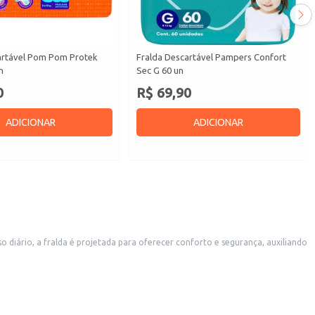
artável Pom Pom Protek
Fralda Descartável Pampers Confort
n
Sec G 60 un
0
R$ 69,90
ADICIONAR
ADICIONAR
diário, a fralda é projetada para oferecer conforto e segurança, auxiliando
ina de cuidados com a criança.