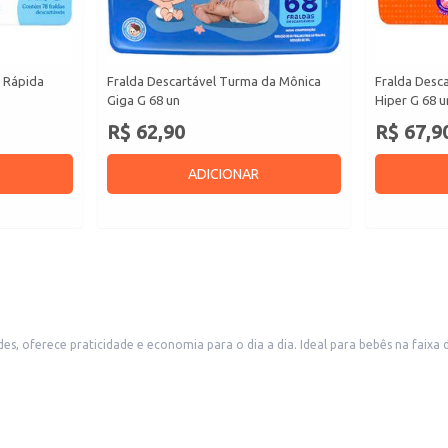
s Rápida
Fralda Descartável Turma da Mônica
Fralda Desc
Giga G 68 un
Hiper G 68 u
R$ 62,90
R$ 67,9
ADICIONAR
s, oferece praticidade e economia para o dia a dia. Ideal para bebês na faix
mais tempo. A embalagem é prática para armazenamento e transporte.
 e o nível de enchimento.