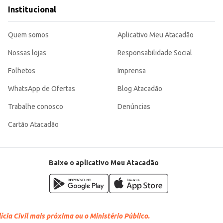
Institucional
evenindo assaduras.
iente e confiável para a higiene do bebê, combinando praticidade com um bom 
Quem somos
Aplicativo Meu Atacadão
Nossas lojas
Responsabilidade Social
Folhetos
Imprensa
WhatsApp de Ofertas
Blog Atacadão
Trabalhe conosco
Denúncias
Cartão Atacadão
Baixe o aplicativo Meu Atacadão
cia Civil mais próxima ou o Ministério Público.