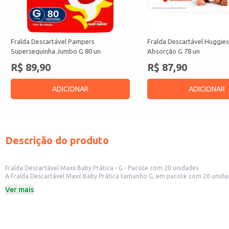
Fralda Descartável Pampers
Fralda Descartável Huggie
Supersequinha Jumbo G 80 un
Absorção G 78 un
R$ 89,90
R$ 87,90
ADICIONAR
ADICIONAR
Descrição do produto
Fralda Descartável Maxx Baby Prática - G - Pacote com 20 unidades
A Fralda Descartável Maxx Baby Prática tamanho G, em pacote com 20 unidade
Sua absorção contribui para manter a pele do bebê seca e confortável por 
Ver mais
Tamanho: G
Quantidade: 20 unidades por pacote
Marca: Maxx Baby
Dicas de Uso:
Verifique regularmente se a fralda precisa ser trocada, observando a umidade