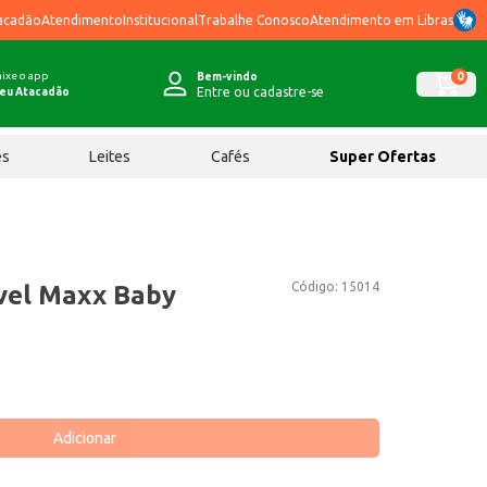
acadão
Atendimento
Institucional
Trabalhe Conosco
Atendimento em Libras
ixe o app
0
Bem-vindo
Entre ou cadastre-se
eu Atacadão
ês
Leites
Cafés
Super Ofertas
Código:
15014
vel Maxx Baby
Adicionar