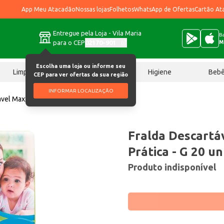
App Meu Atacadão
Nossas lojas
Folhetos
WhatsApp de Ofertas
Cartão At
Entregue pela Loja - Vila Maria
Ba
para o CEP
02170-901
M
Escolha uma loja ou informe seu
Limpeza
Chocolates
Higiene
Beb
CEP para ver ofertas da sua região
INFORMAR LOCALIZAÇÃO
ável Maxx Baby Prática G 20 un
Fralda Descartá
Prática - G 20 un
Produto indisponível