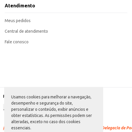
Para melhor ajuste, certifique-se de que as abas laterais estejam bem presas.
Atendimento
Troque a fralda com frequência para manter a pele do bebê limpa e seca, pr
Ideal para uso doméstico e revenda em pequenos comércios.
A Fralda Descartável Maxx Baby Prática tamanho G oferece uma solução efic
Meus pedidos
Central de atendimento
Fale conosco
Formas de pagamento
Usamos cookies para melhorar a navegação,
desempenho e segurança do site,
personalizar o conteúdo, exibir anúncios e
obter estatísticas. As permissões podem ser
alteradas, exceto no caso dos cookies
Racismo é crime.
Denuncie. Disque 100 ou procure a Delegacia de Polí
essenciais.