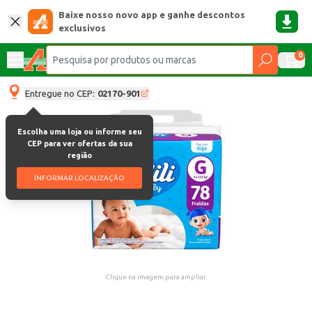
Baixe nosso novo app e ganhe descontos
exclusivos
0
Entregue no CEP:
02170-901
Escolha uma loja ou informe seu
CEP para ver ofertas da sua
região
INFORMAR LOCALIZAÇÃO
Clique na imagem para ampliar.