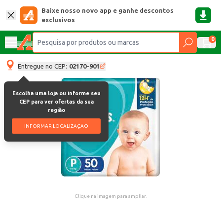
Baixe nosso novo app e ganhe descontos
exclusivos
0
Entregue no CEP:
02170-901
Escolha uma loja ou informe seu
CEP para ver ofertas da sua
região
INFORMAR LOCALIZAÇÃO
Clique na imagem para ampliar.