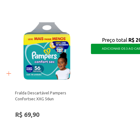
iciente para garantir o bem-estar do seu bebê, oferecendo a proteção que ele 
Preço total
R$ 2
ADICIONAR OS 3 AO CA
Fralda Descartável Pampers
Confortsec XXG 56un
R$ 69,90