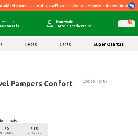
acadão
Atendimento
Institucional
Trabalhe Conosco
Atendimento em Libras
ixe o app
0
Bem-vindo
Entre ou cadastre-se
eu Atacadão
ês
Leites
Cafés
Super Ofertas
Código:
15107
vel Pampers Confort
ione mais:
+
5
+
10
unidades
unidades