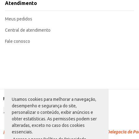
Atendimento
Meus pedidos
Central de atendimento
Fale conosco
Formas de pagamento
Usamos cookies para melhorar a navegação,
desempenho e segurança do site,
personalizar o conteúdo, exibir anúncios e
obter estatísticas. As permissões podem ser
alteradas, exceto no caso dos cookies
Racismo é crime.
Denuncie. Disque 100 ou procure a Delegacia de Polí
essenciais.