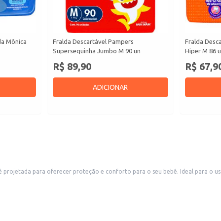
da Mônica
Fralda Descartável Pampers
Fralda Desc
Supersequinha Jumbo M 90 un
Hiper M 86 
R$ 89,90
R$ 67,9
ADICIONAR
 projetada para oferecer proteção e conforto para o seu bebê. Ideal para o u
des é ideal para quem busca praticidade e economia, seja para uso doméstico
e.