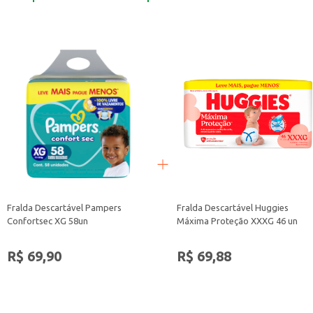
A Fralda Descartável Pampers Confort Sec M 70 un é uma escolha prática e ef
Fralda Descartável Pampers
Fralda Descartável Huggies
Confortsec XG 58un
Máxima Proteção XXXG 46 un
R$ 69,90
R$ 69,88