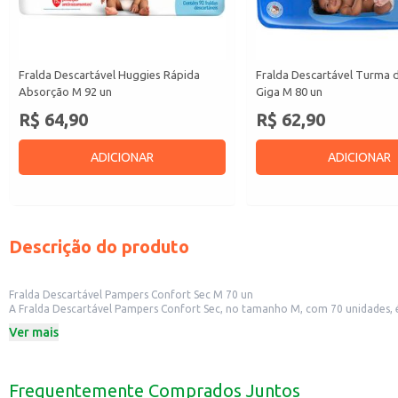
Fralda Descartável Huggies Rápida
Fralda Descartável Turma 
Absorção M 92 un
Giga M 80 un
R$ 64,90
R$ 62,90
ADICIONAR
ADICIONAR
Descrição do produto
Fralda Descartável Pampers Confort Sec M 70 un
A Fralda Descartável Pampers Confort Sec, no tamanho M, com 70 unidades, é
mantendo a pele do bebê seca e protegida por mais tempo.
Ver mais
Indicada para bebês que usam fraldas tamanho M. A embalagem com 70 unida
Dicas de Uso:
Perfeita para o uso diário, garantindo conforto e proteção para o bebê.
Ideal para pais e responsáveis que buscam uma fralda confiável e de qualidad
Frequentemente Comprados Juntos
Excelente para revenda em mercados, farmácias e lojas de produtos infantis.