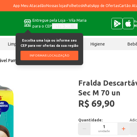
App Meu Atacadão
Nossas lojas
Folhetos
WhatsApp de Ofertas
Cartão At
Entregue pela Loja - Vila Maria
Ba
para o CEP
02170-901
M
Escolha uma loja ou informe seu
Limpeza
Chocolates
Higiene
Beb
CEP para ver ofertas da sua região
INFORMAR LOCALIZAÇÃO
tável Pampers Confort Sec M 70 un
Fralda Descartá
Sec M 70 un
R$ 69,90
Quantidade:
Adic
unidade