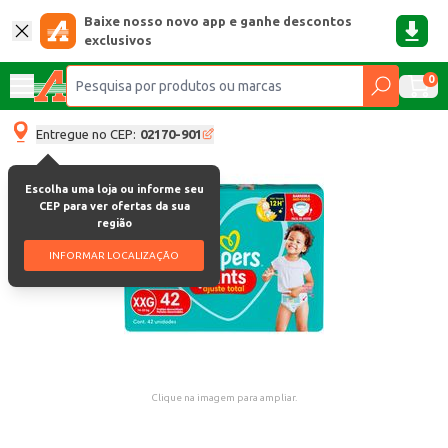
Baixe nosso novo app e ganhe descontos
exclusivos
0
Entregue no CEP:
02170-901
Escolha uma loja ou informe seu
CEP para ver ofertas da sua
região
INFORMAR LOCALIZAÇÃO
Clique na imagem para ampliar.